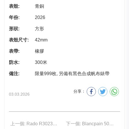
表殼:
青銅
年份:
2026
形狀:
方形
表殼尺寸:
42mm
表帶:
橡膠
防水:
300米
備注:
限量999枚, 另備有黑色合成帆布錶帶
分享：
03.03.2026
上一個: Rado R30234762
下一個: Blancpain 5000-0640-O52A