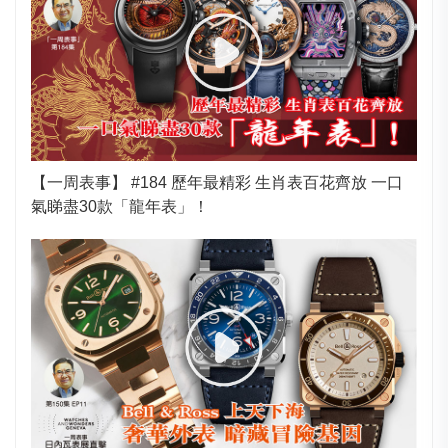
【一周表事】 #184 歷年最精彩 生肖表百花齊放 一口
氣睇盡30款「龍年表」！