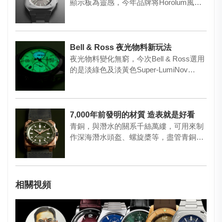
顯示板為靈感，今年品牌将Horolum風格
移…
Bell & Ross 夜光物料新玩法
夜光物料變化無窮，今次Bell & Ross選用
的是淡綠色及淡黃色Super-LumiNov…
7,000年前發明的材質 造表就是好看
青銅，與潛水的關系千絲萬縷，可用來制
作深海潛水頭盔、螺旋槳等，盡管青銅的
化學性質穩定，但也會在特定環…
相關視頻