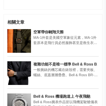
相關文章
空軍帶你翺翔天際
MA-1外套是美國空軍象征元素，MA-1外
套原本是飛行員必然服飾甚至是救生衣，
後來演變成時裝經典。B…
複雜功能不是唯一標準 Bell & Ross BR-X3 Micro-Rotor 沒有多餘廢話
一般腕錶的機芯藏在錶殼裡，需要夾板、
螺絲、底蓋層層疊疊。Bell & Ross BR-X3
…
Bell & Ross 機場跑道上 午夜飛馳
Bell & Ross腕表作品皆以飛機駕駛艙儀表