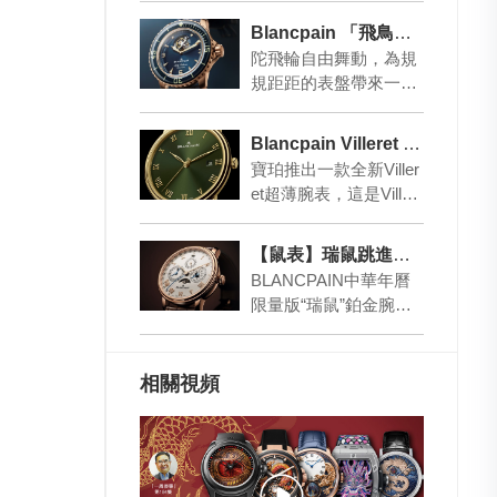
作出第一枚潛水腕表五
Blancpain 「飛鳥」陀飛輪
十㖊…
陀飛輪自由舞動，為規
規距距的表盤帶來一番
生氣，寶珀五十㖊系列
8日長動力飛鳥陀飛輪
Blancpain Villeret 首現一片綠
潛水腕表，更在表盤
寶珀推出一款全新Viller
上…
et超薄腕表，這是Viller
et 系列首次采用綠色表
盤，搭配黃金表殼，…
【鼠表】瑞鼠跳進中華年曆
BLANCPAIN中華年曆
限量版“瑞鼠”鉑金腕表
将雙軌制曆法的農曆與
單軌制曆法的公曆合二
為一，白色大…
相關視頻