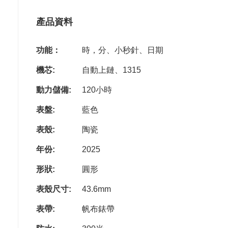
產品資料
功能：
時，分、小秒針、日期
機芯:
自動上鏈、1315
動力儲備:
120小時
表盤:
藍色
表殼:
陶瓷
年份:
2025
形狀:
圓形
表殼尺寸:
43.6mm
表帶:
帆布錶帶