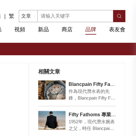
简
|
繁
點
視頻
新品
商店
品牌
表友會
相關文章
Blancpain Fifty Fathoms 最新「漸變沙漠色」
作為現代潛水表的先
鋒，Blancpain Fifty Fat
homs也是品牌最著名
的代表作，最近此經…
Fifty Fathoms 專業機械潛水表鼻祖
1952年，現代潛水腕表
之父，時任 Blancpain
寶珀總裁費希特先生創