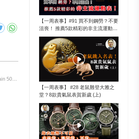
【一周表事】#91 買不到鋼勞？不要
沮喪！ 推薦5款精彩的非主流運動
表！
下一個: Blancpain 5000A-0640-O52A
【一周表事】 #28 老鼠難登大雅之
堂？8款貴氣鼠表賀新歲 (上)