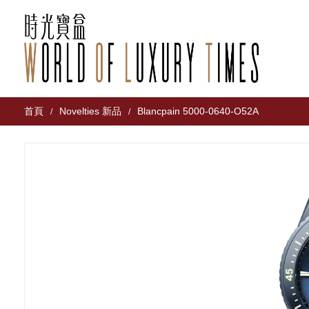
首頁
Novelties 新品
Blancpain 5000-0640-O52A
/
/