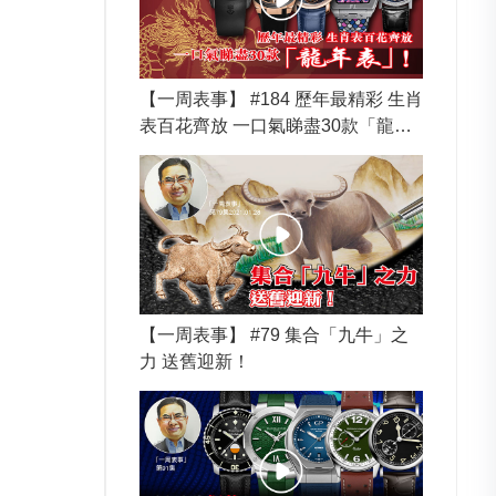
【一周表事】 #184 歷年最精彩 生肖
表百花齊放 一口氣睇盡30款「龍年
表」！
【一周表事】 #79 集合「九牛」之
力 送舊迎新！