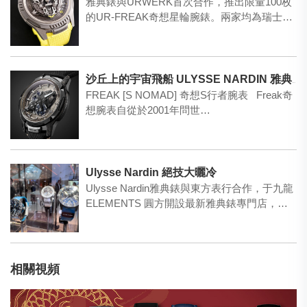
雅典錶與URWERK首次合作，推出限量100枚
的UR-FREAK奇想星輪腕錶。兩家均為瑞士獨
立製錶先…
沙丘上的宇宙飛船 ULYSSE NARDIN 雅典表
FREAK [S NOMAD] 奇想S行者腕表 Freak奇
想腕表自從於2001年問世…
Ulysse Nardin 絕技大曬冷
Ulysse Nardin雅典錶與東方表行合作，于九龍
ELEMENTS 圓方開設最新雅典錶專門店，
除…
相關視頻