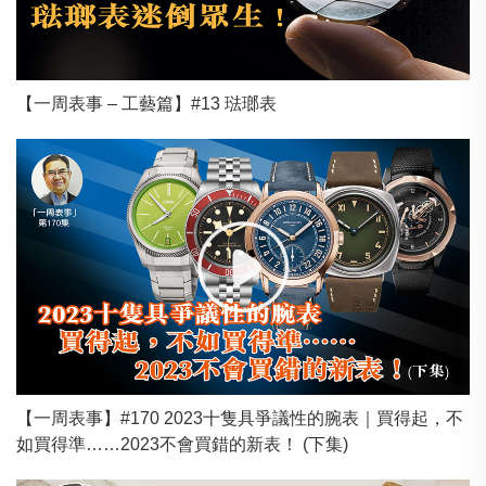
【一周表事 – 工藝篇】#13 琺瑯表
【一周表事】#170 2023十隻具爭議性的腕表｜買得起，不
如買得準……2023不會買錯的新表！ (下集)