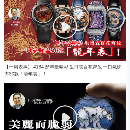
【一周表事】 #184 歷年最精彩 生肖表百花齊放 一口氣睇
盡30款「龍年表」！