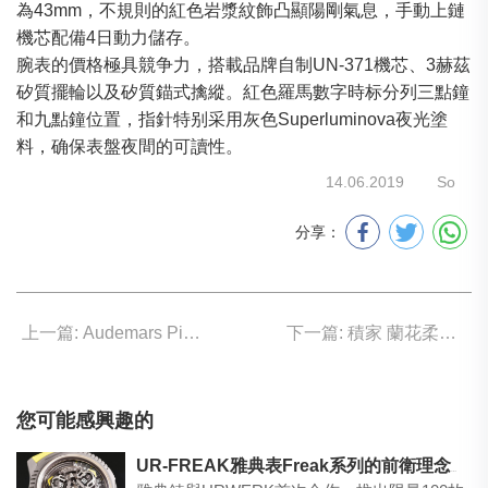
為43mm，不規則的紅色岩漿紋飾凸顯陽剛氣息，手動上鏈
機芯配備4日動力儲存。
腕表的價格極具競争力，搭載品牌自制UN-371機芯、3赫茲
矽質擺輪以及矽質錨式擒縱。紅色羅馬數字時标分列三點鐘
和九點鐘位置，指針特别采用灰色Superluminova夜光塗
料，确保表盤夜間的可讀性。
14.06.2019
So
分享：
上一篇: Audemars Piguet 纖薄新記錄
下一篇: 積家 蘭花柔美細膩
您可能感興趣的
UR-FREAK雅典表Freak系列的前衛理念與URWERK的創新時間顯示相融匯