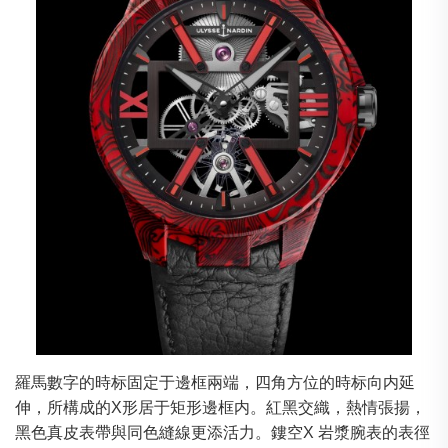
羅馬數字的時标固定于邊框兩端，四角方位的時标向内延
伸，所構成的X形居于矩形邊框内。紅黑交織，熱情張揚，
黑色真皮表帶與同色縫線更添活力。鏤空X 岩漿腕表的表徑