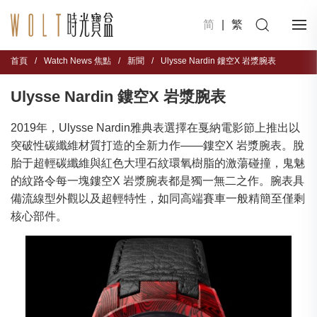
简
|
繁
首頁
/
Watch News 焦點
/
新聞
/
Ulysse Nardin 鏤空X 岩漿腕表
Ulysse Nardin 鏤空X 岩漿腕表
2019年，Ulysse Nardin雅典表選擇在戛納電影節上推出以
突破性碳纖維材質打造的全新力作——鏤空X 岩漿腕表。脫
胎于超輕碳纖維與紅色大理石紋環氧樹脂的激蕩碰撞，鬼魅
的紋路令每一塊鏤空X 岩漿腕表都是獨一無二之作。腕表具
備流線型外觀以及超輕特性，如同高端賽車一般精簡至僅剩
核心部件。