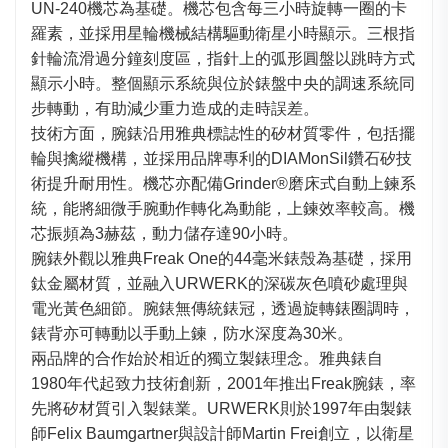
UN-240機芯為基礎。機芯包含每三小時旋轉一圈的卡
羅素，並採用星輪機械結構驅動衛星小時顯示。三根指
針輪流滑過分鐘刻度區，指針上的弧形圓盤以跳時方式
顯示小時。整個顯示系統與位於錶盤中央的調速系統同
步轉動，有助減少重力造成的走時誤差。
技術方面，腕錶沿用雅典標誌性的矽材質零件，包括擺
輪與擒縱機構，並採用品牌專利的DIAMonSil鑽石矽技
術提升耐用性。機芯亦配備Grinder®磨床式自動上鍊系
統，能將細微手腕動作轉化為動能，上鍊效率較高。機
芯振頻為3赫茲，動力儲存達90小時。
腕錶外觀以雅典Freak One的44毫米錶殼為基礎，採用
鈦金屬材質，並融入URWERK的深碳灰色噴砂處理與
電光黃色細節。腕錶無傳統錶冠，透過旋轉錶圈調時，
錶背亦可轉動以手動上鍊，防水深度為30米。
兩品牌的合作始於相近的獨立製錶理念。雅典錶自
1980年代起致力技術創新，2001年推出Freak腕錶，率
先將矽材質引入製錶業。URWERK則於1997年由製錶
師Felix Baumgartner與設計師Martin Frei創立，以衛星