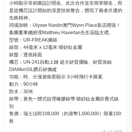
小時顯示等前瞻設計聞名。此次合作並非簡單聯名，而
是從機芯設計開始的深度技術整合，體現了兩者共通的
先鋒精神。
同埸加映：Ulysse Nardin澳門Wynn Place新店開張！
集團董事總經理Matthieu Haverlan先生蒞臨主禮。
型號：UR-FREAK腕錶
錶殼：44毫米 x 12毫米 噴砂鈦金屬
錶盤：透視錶面
機芯：UN-241自動上鏈 超大矽質擺輪、矽質游絲
DIAMonSIL鑽石矽擒縱
功能：時、分漫遊衛星顯示 3小時飛行卡羅素
動力：90小時
防水：30米
錶帶：黃色一體式紋理橡膠錶帶 噴砂鈦金屬折疊式錶
扣
售價：瑞士法郎108,000（約港幣1,000,000）限量100
枚