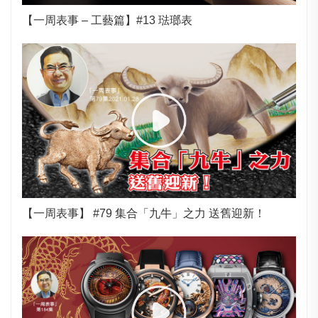
【一周表事 – 工藝篇】#13 琺瑯表
【一周表事】 #79 集合「九牛」之力 送舊迎新！