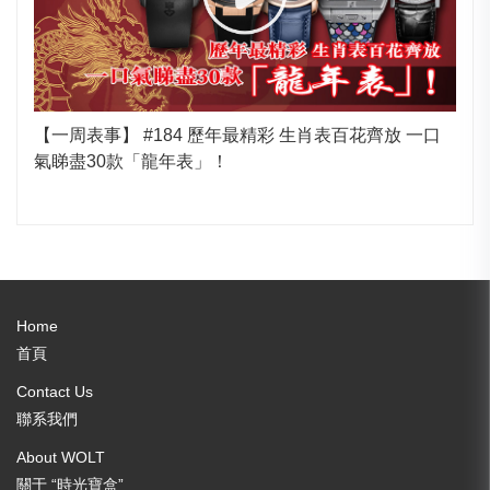
【一周表事】 #184 歷年最精彩 生肖表百花齊放 一口
氣睇盡30款「龍年表」！
Home
首頁
Contact Us
聯系我們
About WOLT
關于 “時光寶盒”