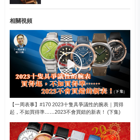
相關視頻
【一周表事】#170 2023十隻具爭議性的腕表｜買得
起，不如買得準……2023不會買錯的新表！ (下集)