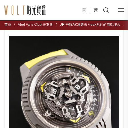
简
|
繁
首頁
/
Abel Fans Club 表友會
/
UR-FREAK雅典表Freak系列的前衛理念與URWERK的創新時間顯示相融匯