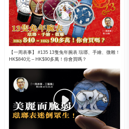
【一周表事】 #135 13隻兔年腕表 琺瑯、手繪、微雕！
HK$840元 – HK$90多萬！你會買嗎？