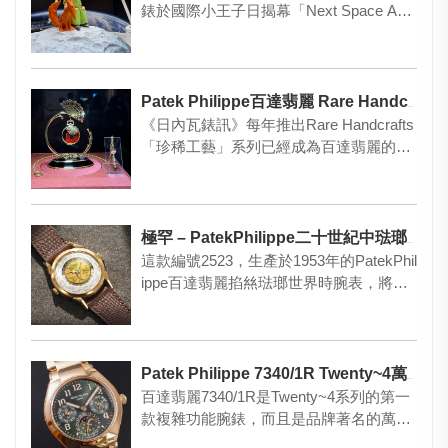
錶於國際小王子日揭幕「Next Space Age
Exhi…
Patek Philippe百達翡麗 Rare Handcrafts 2026
《日內瓦錶訊》每年推出Rare Handcrafts
「珍稀工藝」系列已經成為百達翡麗的傳
統。瑞士鐘錶…
極罕 – PatekPhilippe二十世紀中琺瑯世界時腕表重現！
這款編號2523，生產於1953年的PatekPhil
ippe百達翡麗掐𢇁琺瑯世界時腕表，將會
在今年…
Patek Philippe 7340/1R Twenty~4萬年曆腕錶
百達翡麗7340/1R是Twenty~4系列的第一
款複雜功能腕錶，而且是品牌著名的萬年
曆！ 這款玫瑰…