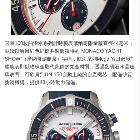
限量100枚的潛水系列計時腕表摩納哥限量版直徑44毫米，
點綴以醒目紅色細節并裝飾獨特的“MONACO YACHT
SHOW”（摩納哥游艇展）字樣，航海系列Mega Yacht領航
艦腕表則以玫瑰金取代此前的鉑金材質。透過藍寶石水晶玻
璃表背，可欣賞到UN-150自動上鏈的自產機芯，配備矽質
擒縱機構，提供48小時動力儲備。