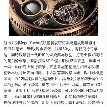
航海系列Mega Yacht領航艦腕表密切圍繞超級游艇概念，
直徑44毫米，5N玫瑰金表殼，限量30枚，搭載飛行陀飛
輪，同時以最新一代船舶的螺旋槳為原型，打造出樣式獨特
的陀飛輪框架。時計搭載3D立體大明火琺瑯表盤，刻畫出
一幅生動的海上航行圖景，表盤還配備精密月相顯示功能，
精致再現月球表面細節，下方設有潮汐指示器，與月球模型
等寬。在12點鐘位置的起錨機上，以鏈條拉動船錨升降的方
式巧妙顯示動力儲備。機芯由504個部件組成，機芯直徑37
毫米，通過手動上鏈獲得動力儲備，可以保證80小時動力儲
備。手動上鏈帶動相關圓錐形輪系，促使起錨機持續轉動，
模仿緩緩升起的船錨，即便上滿鏈後，轉動表冠，起錨機仍