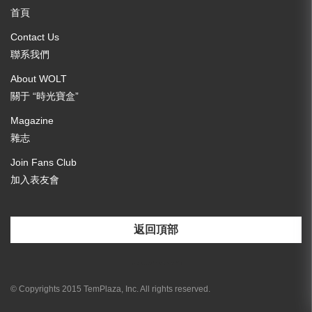
首頁
Contact Us
聯系我們
About WOLT
關于 “時光寶盒”
Magazine
雜志
Join Fans Club
加入表友會
返回頂部
[email-subscribers-form id="3"]
© Copyrights 2015 TemPlaza, Inc. All rights reserved.