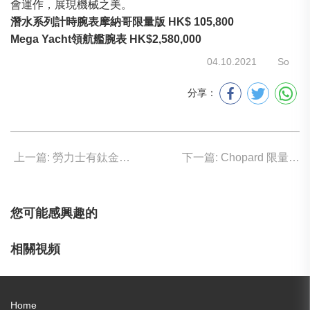
會運作，展現機械之美。
潛水系列計時腕表摩納哥限量版 HK$ 105,800
Mega Yacht領航艦腕表 HK$2,580,000
04.10.2021
So
分享：
上一篇: 勞力士有鈦金屬表款嗎？
下一篇: Chopard 限量高振頻之作 比普通機芯快兩倍
您可能感興趣的
相關視頻
Home