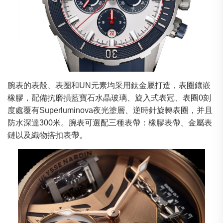
腕表的表殼、表圈和UN元素均采用鈦金屬打造，表圈鑲嵌
橡膠，配備抗磨損藍寶石水晶玻璃、旋入式表冠、表圈0刻
度處覆有Superluminova夜光塗層、逆時針旋轉表圈，并且
防水深達300米。腕表可選配三種表帶：橡膠表帶、金屬表
鏈以及織物搭扣表帶。