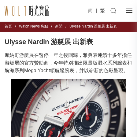
简
|
繁
首頁
/
Watch News 焦點
/
新聞
/
Ulysse Nardin 游艇展 出新表
Ulysse Nardin 游艇展 出新表
摩納哥游艇展在暫停一年之後回歸，雅典表連續十多年擔任
游艇展的官方贊助商，今年特别推出限量版潛水系列腕表和
航海系列Mega Yacht領航艦腕表，并以嶄新的色彩呈現。