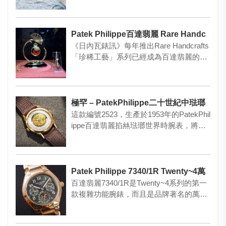
Patek Philippe百達翡麗 Rare Handcrafts 2026
《日內瓦錶訊》每年推出Rare Handcrafts
「珍稀工藝」系列已經成為百達翡麗的傳
統。瑞士鐘錶…
極罕 – PatekPhilippe二十世紀中琺瑯世界時腕表重現！
這款編號2523，生產於1953年的PatekPhil
ippe百達翡麗掐𢇁琺瑯世界時腕表，將會
在今年…
Patek Philippe 7340/1R Twenty~4萬年曆腕錶
百達翡麗7340/1R是Twenty~4系列的第一
款複雜功能腕錶，而且是品牌著名的萬年
曆！ 這款玫瑰…