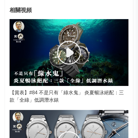
相關視頻
【賞表】#84 不是只有「綠水鬼」 炎夏暢泳絕配：三
款「全綠」低調潛水錶