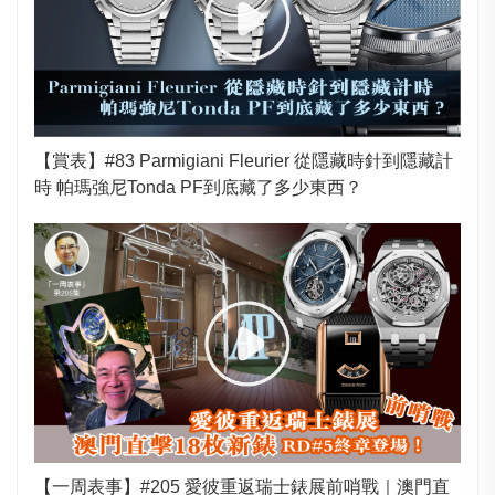
【賞表】#83 Parmigiani Fleurier 從隱藏時針到隱藏計
時 帕瑪強尼Tonda PF到底藏了多少東西？
【一周表事】#205 愛彼重返瑞士錶展前哨戰｜澳門直