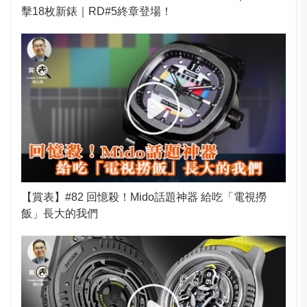
擊18枚新錶｜RD#5終章登場！
【賞表】#82 回憶殺！Mido話題神器 給吃「電視撈
飯」長大的我們