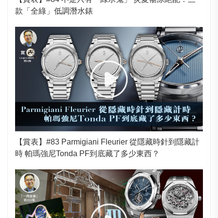
款「全綠」低調潛水錶
【賞表】#83 Parmigiani Fleurier 從隱藏時針到隱藏計
時 帕瑪強尼Tonda PF到底藏了多少東西？