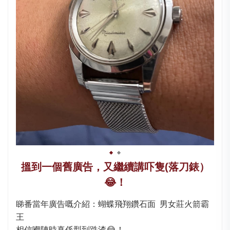
搵到一個舊廣告，又繼續講吓隻(落刀錶）
😂！
睇番當年廣告嘅介紹：蝴蝶飛翔鑽石面 男女莊火箭霸
王
相信嗰陣時真係型到跌渣😂！