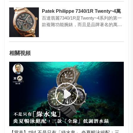
Patek Philippe 7340/1R Twenty~4萬年曆腕錶
百達翡麗7340/1R是Twenty~4系列的第一
款複雜功能腕錶，而且是品牌著名的萬年
曆！ 這款玫瑰…
相關視頻
【賞表】#84 不是只有「綠水鬼」 炎夏暢泳絕配：三