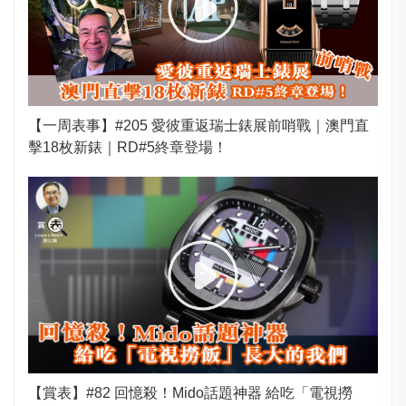
【一周表事】#205 愛彼重返瑞士錶展前哨戰｜澳門直
擊18枚新錶｜RD#5終章登場！
【賞表】#82 回憶殺！Mido話題神器 給吃「電視撈