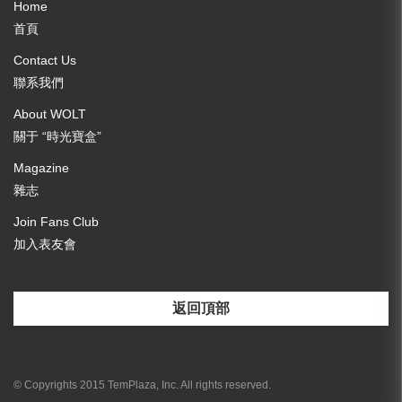
Home
首頁
Contact Us
聯系我們
About WOLT
關于 “時光寶盒”
Magazine
雜志
Join Fans Club
加入表友會
返回頂部
[email-subscribers-form id="3"]
© Copyrights 2015 TemPlaza, Inc. All rights reserved.