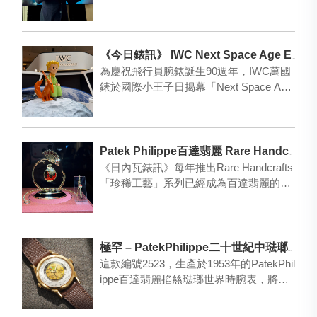
了由Br…
《今日錶訊》 IWC Next Space Age Exhibition
為慶祝飛行員腕錶誕生90週年，IWC萬國
錶於國際小王子日揭幕「Next Space Age
Exhi…
Patek Philippe百達翡麗 Rare Handcrafts 2026
《日內瓦錶訊》每年推出Rare Handcrafts
「珍稀工藝」系列已經成為百達翡麗的傳
統。瑞士鐘錶…
極罕 – PatekPhilippe二十世紀中琺瑯世界時腕表重現！
這款編號2523，生產於1953年的PatekPhil
ippe百達翡麗掐𢇁琺瑯世界時腕表，將會
在今年…