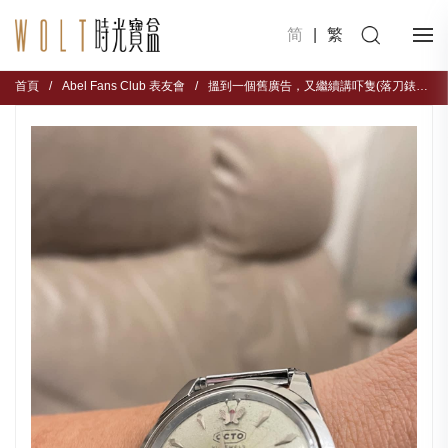
简
|
繁
首頁
/
Abel Fans Club 表友會
/
搵到一個舊廣告，又繼續講吓隻(落刀錶）😂！