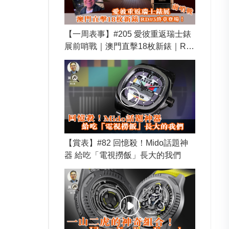
【一周表事】#205 愛彼重返瑞士錶
展前哨戰｜澳門直擊18枚新錶｜RD
#5終章登場！
【賞表】#82 回憶殺！Mido話題神
器 給吃「電視撈飯」長大的我們