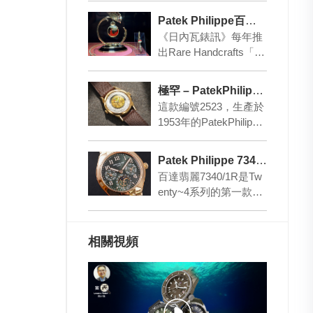
xt Space Age Exhi…
Patek Philippe百達翡麗 Rare Handcrafts 2026
《日內瓦錶訊》每年推
出Rare Handcrafts「珍
稀工藝」系列已經成為
百達翡麗的傳統。瑞士
極罕 – PatekPhilippe二十世紀中琺瑯世界時腕表重現！
鐘錶…
這款編號2523，生產於
1953年的PatekPhilippe
百達翡麗掐𢇁琺瑯世界
時腕表，將會在今年…
Patek Philippe 7340/1R Twenty~4萬年曆腕錶
百達翡麗7340/1R是Tw
enty~4系列的第一款複
雜功能腕錶，而且是品
牌著名的萬年曆！ 這款
玫瑰…
相關視頻