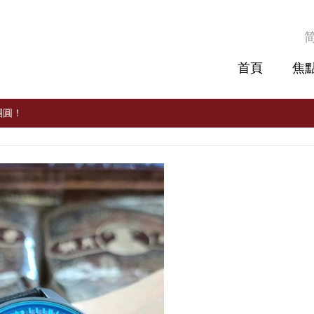
首頁
焦
團圓！