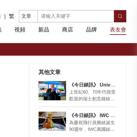
简
|
繁
點
視頻
新品
商店
品牌
表友會
其他文章
《今日錶訊》 Universal Geneva強勢回歸！
上世紀60、70年代很受
歡迎的瑞士創意鐘錶品
牌Universal Geneva強
勢回歸，加入了由Br…
《今日錶訊》 IWC Next Space Age Exhibition
為慶祝飛行員腕錶誕生
90週年，IWC萬國錶於
國際小王子日揭幕「Ne