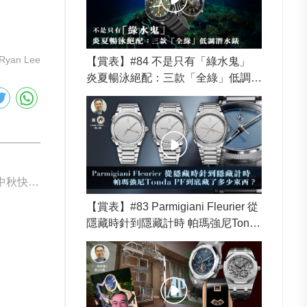
Ryan Lee
【賞表】#84 不是只有「綠水鬼」
炎夏暢泳絕配：三款「全綠」低調潛
水錶
下一篇: 表友們中秋快樂 賞月飲多一杯呀
【賞表】#83 Parmigiani Fleurier 從
隱藏時針到隱藏計時 帕瑪強尼Tonda
PF到底藏了多少東西？