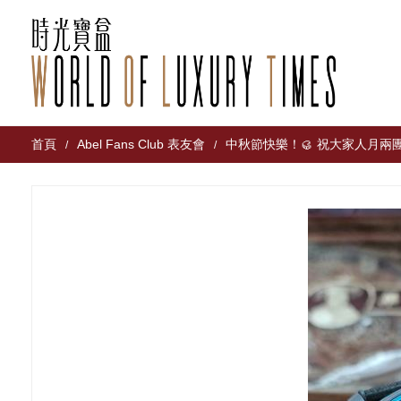
首頁
Abel Fans Club 表友會
中秋節快樂！🥮 祝大家人月兩
/
/