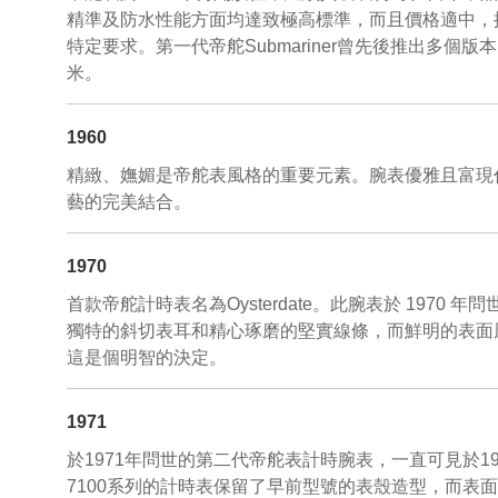
精準及防水性能方面均達致極高標準，而且價格適中，
特定要求。第一代帝舵Submariner曾先後推出多個版
米。
1960
精緻、嫵媚是帝舵表風格的重要元素。腕表優雅且富現
藝的完美結合。
1970
首款帝舵計時表名為Oysterdate。此腕表於 1970
獨特的斜切表耳和精心琢磨的堅實線條，而鮮明的表面風格
這是個明智的決定。
1971
於1971年問世的第二代帝舵表計時腕表，一直可見於19
7100系列的計時表保留了早前型號的表殼造型，而表面亦沿