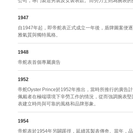
公司，專門製造男裝及女裝表款。而勞力士則為腕表的
1947
自1947年起，即帝舵表正式成立一年後，盾牌圖案
雅氣質與獨特風格。
1948
帝舵表首個專屬廣告
1952
帝舵Oyster Prince於1952年推出，當時所
佩戴者在極端環境下辛勞工作的情況，從而強調腕表堅
表建立時尚與可靠的風格和品牌形象。
1954
帝舵表於1954年另闢蹊徑，延續其製表傳奇。當年，品牌的