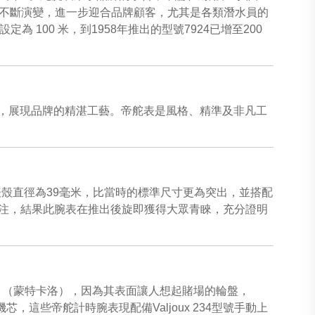
年不斷演變，進一步迎合品牌顧客，尤其是各類潛水員的
 100 米，到1958年推出的型號7924已增至200
，展現品牌的精湛工藝。帝舵表是風格、精準及非凡工
時裝置。表殼直徑為39毫米，比當時的標準尺寸更為突出，並搭配
的賭注，結果此腕表在推出後旋即獲得大眾青睞，充分證明
lo」（蒙特卡洛），因為其表面讓人想起賭場的輪盤，
，這些帝舵計時腕表現配備Valjoux 234型號手動上