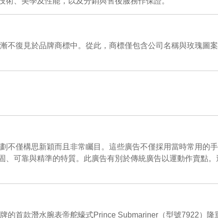
技術、美學及性能，以及分銷與售後服務作保證。
便逐漸不復見於品牌商標中。從此，商標僅包含公司名稱與玫瑰圖
推行的廣告計劃不僅構思新穎而且非常矚目。這些廣告不僅採用當時常
固、可靠與精準的特質。此廣告有別於傳統廣告以運動作賣點。
首款潛水腕表帝舵蠔式Prince Submariner（型號79