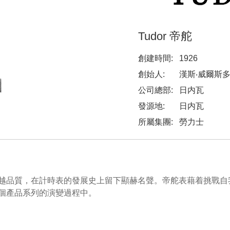
Tudor 帝舵
創建時間:
1926
創始人:
漢斯‧威爾斯多夫（
公司總部:
日内瓦
發源地:
日内瓦
所屬集團:
勞力士
越品質，在計時表的發展史上留下顯赫名聲。帝舵表藉着挑戰自
個產品系列的演變過程中。