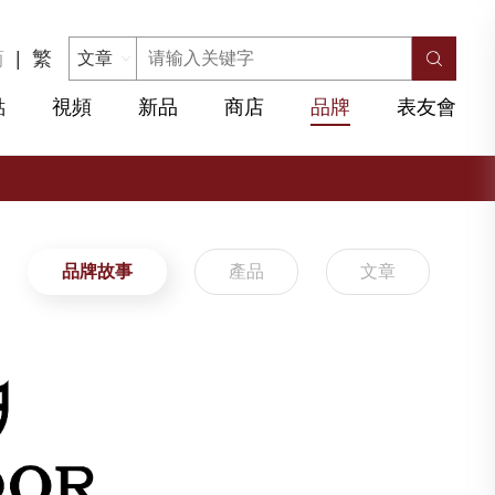
简
|
繁
點
視頻
新品
商店
品牌
表友會
品牌故事
產品
文章