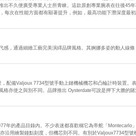
推出不久便廣受專業人士所青睞。這款原創專業腕表在往後45
本，每次在性能方面都有顯著提升，例如，最高功能下潛深度最初設定為
代感，通過細緻工藝完美演繹品牌風格。其婀娜多姿的動人線條
 年問世，配備Valjoux 7734型號手動上鏈機械機芯和凸輪計
亦使之與別不同。品牌推出 Oysterdate可說是押下大膽
77年的產品目錄內。不少表迷都喜歡稱它為帝舵「Montecar
用繪製鐘點刻度，但機芯則不同。有別於Valjoux7734型號機芯