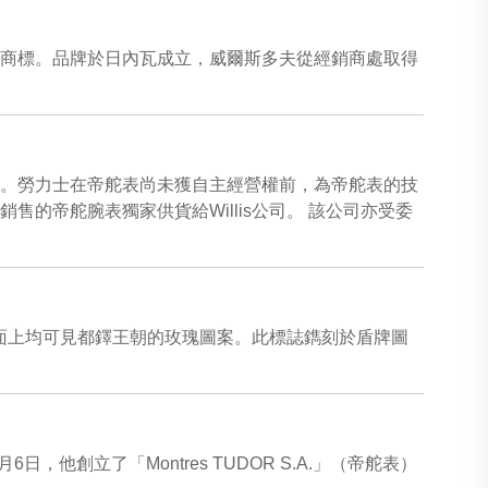
he Tudor」商標。品牌於日內瓦成立，威爾斯多夫從經銷商處取得
樣。勞力士在帝舵表尚未獲自主經營權前，為帝舵表的技
的帝舵腕表獨家供貨給Willis公司。 該公司亦受委
時，腕表的表面上均可見都鐸王朝的玫瑰圖案。此標誌鐫刻於盾牌圖
創立了「Montres TUDOR S.A.」（帝舵表）