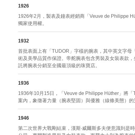
1926
1926年2月，製表及鐘表經銷商「Veuve de Philip
獨家使用權。
1932
首批表面上有「TUDOR」字樣的腕表，其中英文字
術及美學品質作保證。帝舵腕表包含男裝及女裝表款，外形
託將腕表分銷至全國最頂級的珠寶店。
1936
1936年10月15日，「Veuve de Philippe 
案內，象徵著力量（腕表堅固）與優雅（線條美態）的
1946
第二次世界大戰剛結束，漢斯‧威爾斯多夫便意識到是時候擴張