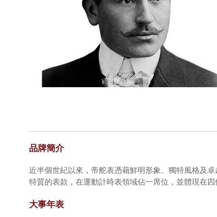
品牌簡介
近半個世紀以來，帝舵表憑藉鮮明形象、獨特風格及卓
特質的表款，在運動計時表領域佔一席位，並體現在四
大事年表