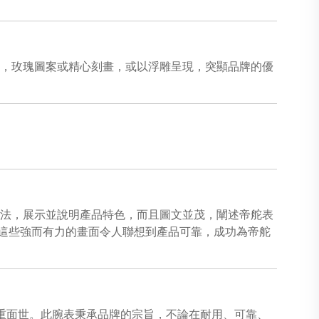
案，玫瑰圖案或精心刻畫，或以浮雕呈現，突顯品牌的優
用的手法，展示並說明產品特色，而且圖文並茂，闡述帝舵表
這些強而有力的畫面令人聯想到產品可靠，成功為帝舵
22）隆重面世。此腕表秉承品牌的宗旨，不論在耐用、可靠、