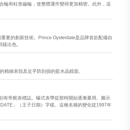
設離合輪和柱形齒輪，使整體運作變得更加精密。此外，這
創新技術。Prince Oysterdate是品牌首款配備自
同樣出色。
新打造的精緻表殼及近乎防刮損的藍水晶鏡面。
0，上邊刻有帝舵表標誌。蠔式表帶從那時開始逐漸棄用。圖示
E DATE」（王子日期）字樣。這種名稱的變化從1997年