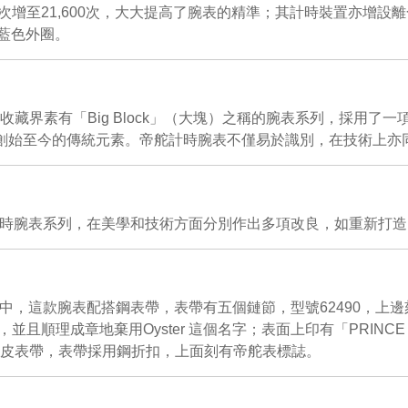
0次增至21,600次，大大提高了腕表的精準；其計時裝置亦增
藍色外圈。
素有「Big Block」（大塊）之稱的腕表系列，採用了一項重要的
e系列創始至今的傳統元素。帝舵計時腕表不僅易於識別，在技術上亦
te自動上鏈計時腕表系列，在美學和技術方面分別作出多項改良，如重
出現在產品目錄中，這款腕表配搭鋼表帶，表帶有五個鏈節，型號6249
，並且順理成章地棄用Oyster 這個名字；表面上印有「PRINC
次提供皮表帶，表帶採用鋼折扣，上面刻有帝舵表標誌。