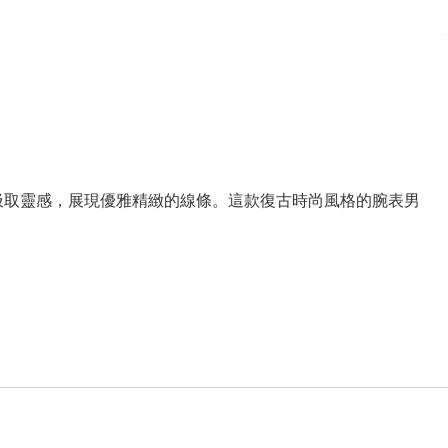
素中汲取靈感，展現優雅精緻的線條。這款復古時尚風格的腕表男