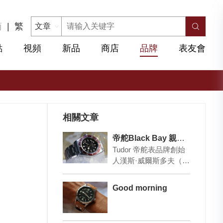
简
|
繁
點
視頻
新品
商店
品牌
表友會
相關文章
帝舵Black Bay 親民可靠
Tudor 帝舵表品牌創始
人漢斯·威爾斯多夫（H
ans Wilsdorf）奠定了現
代制表業的基石，定…
Good morning