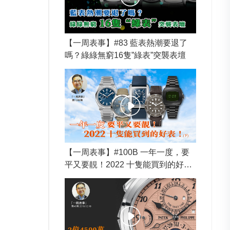
【一周表事】#83 藍表熱潮要退了
嗎？綠綠無窮16隻”綠表”突襲表壇
【一周表事】#100B 一年一度，要
平又要靚！2022 十隻能買到的好
表！(下)