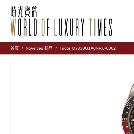
首頁
Novelties 新品
Tudor M7939G1A0NRU-0002
/
/