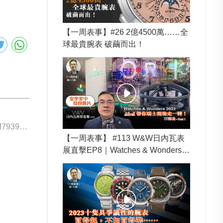
【一周表事】#26 2億4500萬……全
球最貴腕表 破繭而出！
下一個: Tudor M7939G1A0NRU-0001
【一周表事】 #113 W&W日內瓦表
展直擊EP8｜Watches & Wonders 2
022 Abel帶你瑞士現場走一轉！