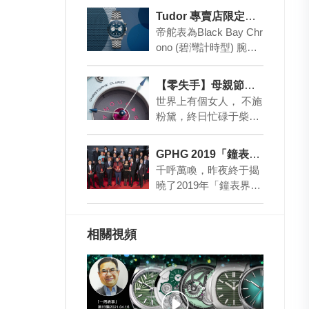
Tudor 專賣店限定版 Black Bay Chrono
帝舵表為Black Bay Chr
ono (碧灣計時型) 腕表
新添“帝舵藍” 表盤,僅在
全球 Tud…
【零失手】母親節禮物 最強列陣
世界上有個女人， 不施
粉黛，終日忙碌于柴米
油鹽…… 她的美總不會
因歲月流淌而消逝， 那
GPHG 2019「鐘表界奧斯卡」得獎名單！
位，就是您的母…
千呼萬喚，昨夜終于揭
曉了2019年「鐘表界奧
斯卡」日内瓦高級鐘表
大賞（GPHG）的得獎
名單！當中Au…
相關視頻