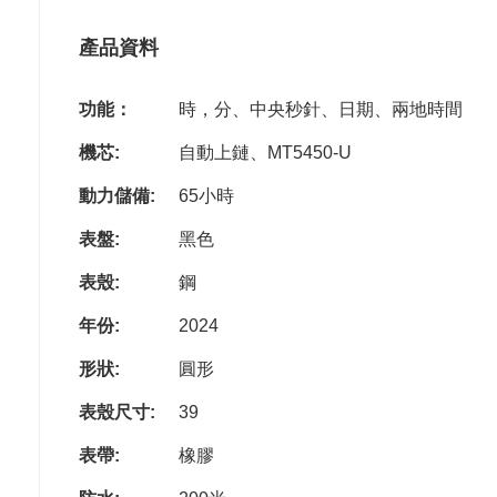
產品資料
功能：
時，分、中央秒針、日期、兩地時間
機芯:
自動上鏈、MT5450-U
動力儲備:
65小時
表盤:
黑色
表殼:
鋼
年份:
2024
形狀:
圓形
表殼尺寸:
39
表帶:
橡膠