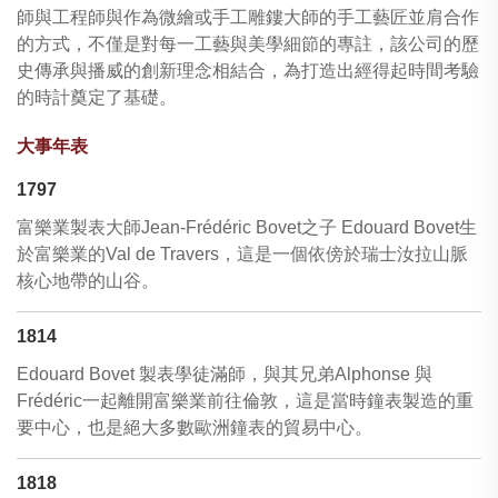
師與工程師與作為微繪或手工雕鏤大師的手工藝匠並肩合作
的方式，不僅是對每一工藝與美學細節的專註，該公司的歷
史傳承與播威的創新理念相結合，為打造出經得起時間考驗
的時計奠定了基礎。
大事年表
1797
富樂業製表大師Jean-Frédéric Bovet之子 Edouard Bovet生
於富樂業的Val de Travers，這是一個依傍於瑞士汝拉山脈
核心地帶的山谷。
1814
Edouard Bovet 製表學徒滿師，與其兄弟Alphonse 與
Frédéric一起離開富樂業前往倫敦，這是當時鐘表製造的重
要中心，也是絕大多數歐洲鐘表的貿易中心。
1818