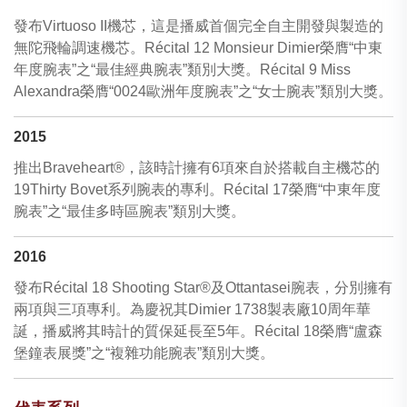
發布Virtuoso II機芯，這是播威首個完全自主開發與製造的
無陀飛輪調速機芯。Récital 12 Monsieur Dimier榮膺“中東
年度腕表”之“最佳經典腕表”類別大獎。Récital 9 Miss
Alexandra榮膺“0024歐洲年度腕表”之“女士腕表”類別大獎。
2015
推出Braveheart®，該時計擁有6項來自於搭載自主機芯的
19Thirty Bovet系列腕表的專利。Récital 17榮膺“中東年度
腕表”之“最佳多時區腕表”類別大獎。
2016
發布Récital 18 Shooting Star®及Ottantasei腕表，分別擁有
兩項與三項專利。為慶祝其Dimier 1738製表廠10周年華
誕，播威將其時計的質保延長至5年。Récital 18榮膺“盧森
堡鐘表展獎”之“複雜功能腕表”類別大獎。