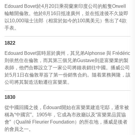
Edouard Bovet於4月20日乘荷蘭東印度公司的船隻Orwell
輪離開倫敦。他於8月16日抵達廣州，並在抵達後不久旋即
以10,000瑞士法郎（相當於如今的100萬美元）售出了4款
手表。
1822
Edouard Bovet當時居於廣州，其兄弟Alphonse 與 Frédéric
則依然住在倫敦，而其第三個兄弟Gustave則是富樂業的製
表師，他們合夥設立了一家公司將鐘表銷往中國。播威公司
於5月1日在倫敦草簽了第一份銷售合約。隨着業務興隆，該
公司將其製造活動遷往富樂業。
1830
從中國回國之後，Édouard開始在富樂業建造宅邸，通常被
稱為“中國宮”。1905年，它成為市政廳以及“富樂業品質協
會”（Qualité Fleurier Foundation）的所在地，播威是後者
的會員之一。