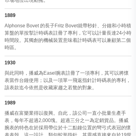
市場地位出現動搖。
1889
Alphonse Bovet 的長子Fritz Bovet就帶秒針、分鐘和小時積
算盤的單按掣計時碼表註冊了專利，它可以計量長達24小時
時間段。其獨創的機械裝置意味着計時碼表可以兼顧第二個
時區。
1930
與此同時，播威為Easel腕表註冊了一項專利，其可以將懷
表當作台鐘使用；以及一項單一飛返指針計時碼表的專利，
該表款迄今依然是收藏家趨之若鶩的對象。
1989
播威在富樂業得以復興。自此，該公司一直小批量生產手
表，每年不超過2,000塊。超過三分之一為定銷貨品。播威
腕表的特色在於採用帶位於十二點鐘位置的彎弓式表冠的懷
表表殼。這一設計，類似蛇形指針，其靈感直接來自於19世