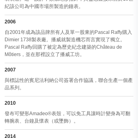
紀該公司為中國市場所製造的鐘表。
2006
自2001年成為該品牌所有人及單一股東的Pascal Raffy購入
Dimier 1738製表廠。播威就製造機芯而言實現了獨立。
Pascal Raffy回購了被定為歷史紀念建築的Château de
Môtiers，並在那裡設立了播威工坊。
2007
與標誌性的賓尼法利納公司簽署合作協議，聯合生產一個產
品系列。
2010
發布可變形Amadeo®表殼，可以免工具讓時計變身為可翻
轉腕表、台鐘及懷表（或墜飾）。
2014