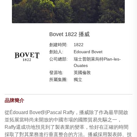
Bovet 1822 播威
創建時間:
1822
創始人:
Edouard Bovet
公司總部:
瑞士普朗萊烏特Plan-les-
Ouates
發源地:
英國倫敦
所屬集團:
獨立
品牌簡介
從Édouard Bovet到Pascal Raffy，播威除了作為最早開啟
並拓展當時尚未開放的中國市場的國際貿易先驅之一，
Raffy還成功地預見到了製表業的變革，恰好在正確的時間
採取了對其業務進行垂直整合的方法。播威採用製表師、技