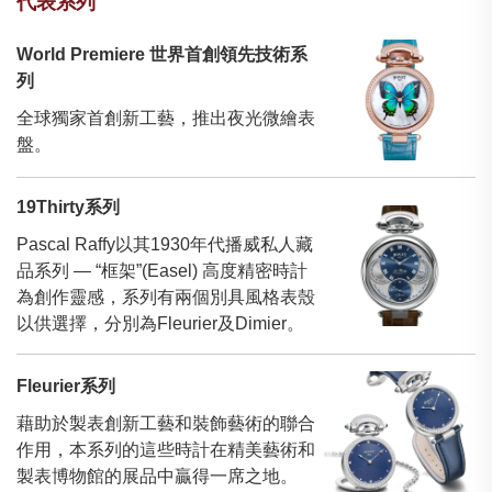
代表系列
World Premiere 世界首創領先技術系
列
全球獨家首創新工藝，推出夜光微繪表
盤。
19Thirty系列
Pascal Raffy以其1930年代播威私人藏
品系列 — “框架”(Easel) 高度精密時計
為創作靈感，系列有兩個別具風格表殼
以供選擇，分別為Fleurier及Dimier。
Fleurier系列
藉助於製表創新工藝和裝飾藝術的聯合
作用，本系列的這些時計在精美藝術和
製表博物館的展品中贏得一席之地。