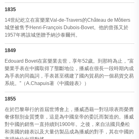
1835
14世紀屹立在富樂業Val-de-Travers的Château de Môtiers
城堡被售予Henri-François Dubois-Bovet。他的曾孫又於
1957年將該城堡贈予納沙泰爾州。
1849
Edouard Bovet在富樂業去世，享年52歲。到那時為止，“富
樂業手表在中國取得了壟斷地位，播威在很長一段時期內成
為手表的同義詞，手表甚至構建了國內貿易的一個易貨交易
系統。”（A.Chapuis著《中國鐘表》）
1855
在於巴黎舉行的首屆世博會上，播威憑藉一對琺琅表而榮膺
奢侈類別金質獎章，這是為中國皇帝的委託而製造的。播威
對中國的銷售一直持續到1900年。之後，來自法國貝桑松
和美國的鐘表以及大量仿製品成為播威的對手，其在中國的