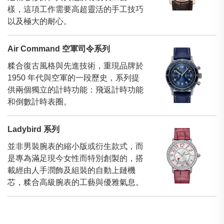
樣，這項工作需要高超靈活的手工技巧
以及極大的耐心。
Air Command 空軍司令系列
糅合復古風格與先進技術，重現品牌於
1950 年代與空軍的一段歷史，系列提
供兩個獨立的計時功能：飛返計時功能
和倒數計時表圈。
Ladybird 系列
並非男裝腕表的縮小版或衍生款式，而
是專為滿足現今女性而特別創製的，搭
載經由人手潤飾及組裝的自動上鏈機
芯，糅合高級腕表的工藝與優雅氣息。