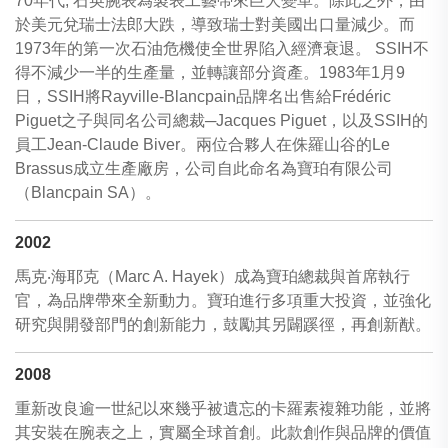
70年代, 石英腕表為製表工藝帶來巨大變革。除此之外，由
於美元兌瑞士法郎大跌，導致瑞士對美國出口量減少。而
1973年的第一次石油危機使全世界陷入經濟衰退。 SSIH不
得不減少一半的生產量，並轉讓部分資產。1983年1月9
日，SSIH將Rayville-Blancpain品牌名出售給Frédéric
Piguet之子與同名公司總裁─Jacques Piguet，以及SSIH的
員工Jean-Claude Biver。兩位合夥人在侏羅山谷的Le
Brassus成立生產廠房，公司自此命名為寶珀有限公司
（Blancpain SA）。
2002
馬克‧海耶克（Marc A. Hayek）成為寶珀總裁與首席執行
官，為品牌帶來全新動力。寶珀進行多項重大投資，並強化
研究與開發部門的創新能力，鼓勵其另闢蹊徑，再創新猷。
2008
重新改良逾一世紀以來幾乎被遺忘的卡羅素複雜功能，並將
其安裝在腕表之上，實屬全球首創。此款創作與品牌的價值