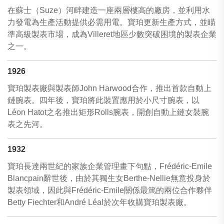
在蘇士（Suze）河畔建造一座兩層樓高的廠房，並利用水
力發電為生產活動提供必需用電。寶珀更新生產方式，並瞄
準高級製表市場，成為Villeret地區少數突破困境的製表企業
之一。
1926
寶珀製表廠與製表師John Harwood合作，推出首款自動上
鏈腕表。四年後，寶珀將此裝置應用於小尺寸腕表，以
Léon Hatot之名推出矩形Rolls腕表，開創自動上鏈女裝腕
表之先河。
1932
寶珀長達兩世紀的家族企業管理畫下句點，Frédéric-Emile
Blancpain辭世後，由於其獨生女Berthe-Nellie無意投身於
製表領域，因此與Frédéric-Emile關係最篤的兩位合作夥伴
Betty Fiechter和André Léal於次年收購寶珀製表廠。