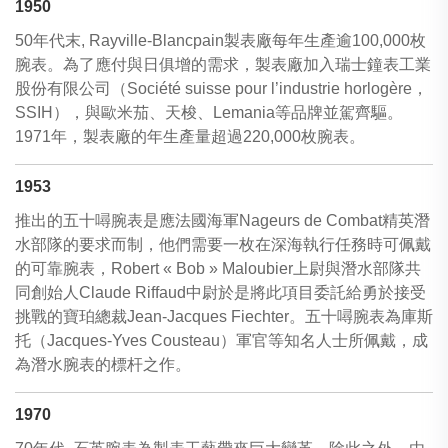
1950
50年代末, Rayville-Blancpain製表廠每年生產逾100,000枚
腕表。為了應付與日俱增的需求，製表廠加入瑞士鐘表工業
股份有限公司（Société suisse pour l’industrie horlogère，
SSIH），與歐米茄、天梭、Lemania等品牌並駕齊驅。
1971年，製表廠的年生產量超過220,000枚腕表。
1953
推出的五十噚腕表是應法國海軍Nageurs de Combat精英潛
水部隊的要求而制，他們需要一枚在深海執行任務時可佩戴
的可靠腕表，Robert « Bob » Maloubier上尉與潛水部隊共
同創始人Claude Riffaud中尉於是將此項目委託給勇於接受
挑戰的寶珀總裁Jean-Jacques Fiechter。五十噚腕表為庫斯
托（Jacques-Yves Cousteau）軍官等知名人士所佩戴，成
為潛水腕表的標杆之作。
1970