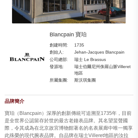
Blancpain 寶珀
創建時間:
1735
創始人:
Jehan-Jacques Blancpain
公司總部:
瑞士 Le Brassus
發源地:
瑞士伯爾尼州侏羅山脈Villeret
地區
所屬集團:
斯沃琪集團
品牌簡介
寶珀（Blancpain）深厚的創新傳統可追溯至1735年，目前
是全世界公認留存於世的最古老鐘表品牌。其名望蜚聲國
際，令其成為在北京故宮博物館著名的名表展廊中唯一獨享
此殊榮的現代腕表品牌。自品牌在瑞士Villeret地區的汝拉