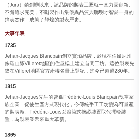
（Jura）鎮創辦以來，該品牌的製表工匠就一直力圖創新、
不懈追求完美，不斷製作出集優異品質與聰明才智於一身的
鐘表杰作，成就了輝煌的製表歷史。
大事年表
1735
Jehan-Jacques Blancpain創立寶珀品牌，於現在伯爾尼州
侏羅山脈Villeret地區的住屋樓上建立首間工坊。這位製表先
鋒在Villeret地區官方產權名冊上登紀，迄今已超過280年。
1815
Jehan-Jacques先生的曾孫Frédéric-Louis Blancpain執掌家
族企業，促使生產方式現代化，令傳統手工工坊變為可量產
的製表廠。Frédéric-Louis以滾筒式擒縱裝置取代擺輪裝
置，為製表業帶來重大革新。
1865