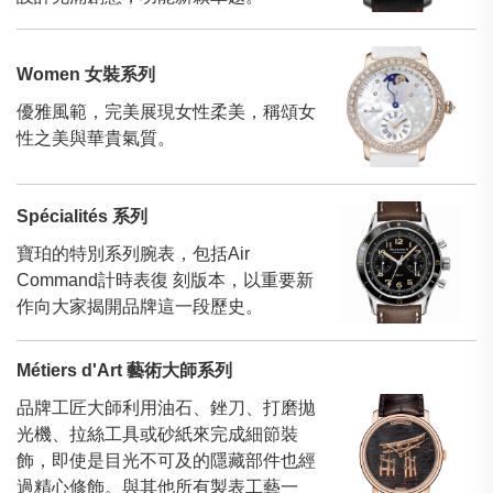
Women 女裝系列
優雅風範，完美展現女性柔美，稱頌女
性之美與華貴氣質。
Spécialités 系列
寶珀的特別系列腕表，包括Air
Command計時表復 刻版本，以重要新
作向大家揭開品牌這一段歷史。
Métiers d'Art 藝術大師系列
品牌工匠大師利用油石、銼刀、打磨拋
光機、拉絲工具或砂紙來完成細節裝
飾，即使是目光不可及的隱藏部件也經
過精心修飾。與其他所有製表工藝一