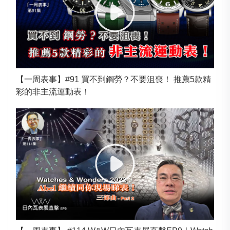
【一周表事】#91 買不到鋼勞？不要沮喪！ 推薦5款精
彩的非主流運動表！