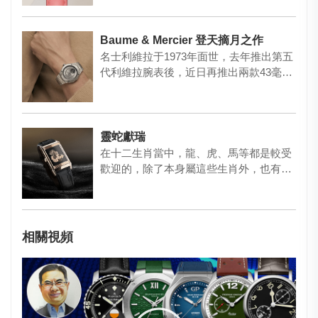
Baume & Mercier 登天摘月之作
名士利維拉于1973年面世，去年推出第五
代利維拉腕表後，近日再推出兩款43毫米
利維拉Baumatic…
靈蛇獻瑞
在十二生肖當中，龍、虎、馬等都是較受
歡迎的，除了本身屬這些生肖外，也有不
少人是因為喜歡這些動物而購買…
相關視頻