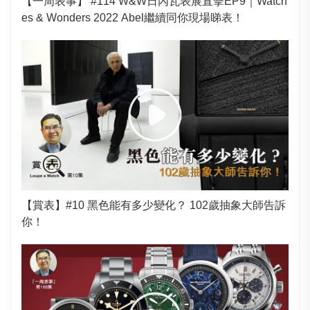
【一周表事】 #114 W&W日內瓦表展直擊EP9｜Watch
es & Wonders 2022 Abel繼續同你現場睇表！
【賞表】#10 黑色能有多少變化？ 102歲抽象大師告訴
你！