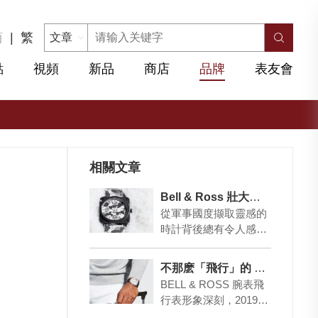
简
|
繁
點
視頻
新品
商店
品牌
表友會
相關文章
Bell & Ross 壯大迷彩時計陣營
從軍事國度撷取靈感的
時計背後總有令人感動
的故事，道出前線執行
任務的精銳部隊與其信
不那麽「飛行」的 Bell & Ross
賴的腕表的關系。于
BELL & ROSS 腕表飛
2…
行表形象深刻，2019年
面世的BR05系列倒把