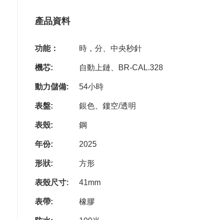
產品資料
功能：
時，分、中央秒針
機芯:
自動上鏈、BR-CAL.328
動力儲備:
54小時
表盤:
銀色、鏤空/透明
表殼:
鋼
年份:
2025
形狀:
方形
表殼尺寸:
41mm
表帶:
橡膠