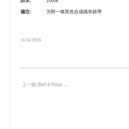
防水:
100米
備注:
另附一條黑色合成織布錶帶
16.04.2025
上一個: Bell & Ross BR03A-LM-SKCE/SRB