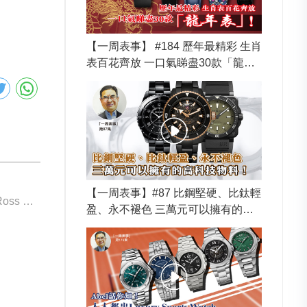
【一周表事】 #184 歷年最精彩 生肖
表百花齊放 一口氣睇盡30款「龍年
表」！
【一周表事】#87 比鋼堅硬、比鈦輕
下一個: Bell & Ross BR03A-BL-SKCE/SRB
盈、永不褪色 三萬元可以擁有的高
科技物料