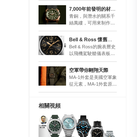
這飛行表味道削減…
7,000年前發明的材質 造表就是好看
青銅，與潛水的關系千
絲萬縷，可用來制作深
海潛水頭盔、螺旋槳
等，盡管青銅的化學性
Bell & Ross 懷舊軍表風格
質穩定，但也會在特定
Bell & Ross的腕表曆史
環…
以飛機駕駛艙儀表板為
起點，腕表設計與飛行
儀器講求清楚易讀，
空軍帶你翺翔天際
同…
MA-1外套是美國空軍象
征元素，MA-1外套原本
是飛行員必然服飾甚至
是救生衣，後來演變成
時裝經典。B…
相關視頻