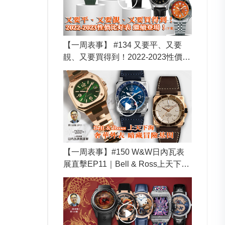
【一周表事】 #134 又要平、又要
靚、又要買得到！2022-2023性價比
好表 繼續登場！ (下集)
【一周表事】#150 W&W日內瓦表
展直擊EP11｜Bell & Ross上天下海
奢華外表 暗藏冒險基因