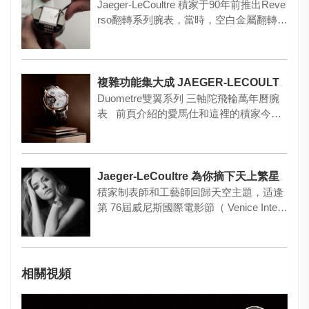
Jaeger-LeCoultre 積家于90年前推出Reve
rso翻轉系列腕表，當時，空白金屬翻轉
表…
複雜功能集大成 JAEGER-LECOULTRE 積家
Duometre雙翼系列 三軸陀飛輪萬年曆腕
表 前頁介紹的愛馬仕和這裡的積家今年
不約而…
Jaeger-LeCoultre 為你摘下天上繁星明月
積家制表師和工藝師回歸天空主題，适逢
第 76屆威尼斯國際電影節（ Venice Intern
atio…
相關視頻