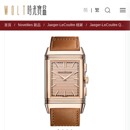
简
|
繁
首頁
/
Novelties 新品
/
Jaeger-LeCoultre 積家
/
Jaeger-LeCoultre Q389256J