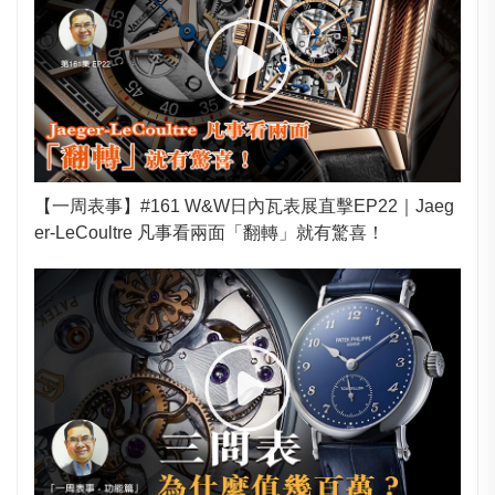
【一周表事】#161 W&W日內瓦表展直擊EP22｜Jaeg
er-LeCoultre 凡事看兩面「翻轉」就有驚喜！