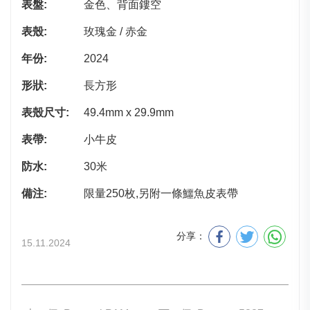
表盤:
金色、背面鏤空
表殼:
玫瑰金 / 赤金
年份:
2024
形狀:
長方形
表殼尺寸:
49.4mm x 29.9mm
表帶:
小牛皮
防水:
30米
備注:
限量250枚,另附一條鱷魚皮表帶
分享：
15.11.2024