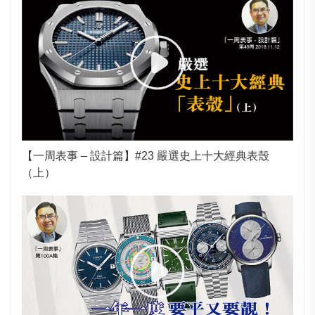
【一周表事 – 設計篇】#23 嚴選史上十大經典表殼
（上）