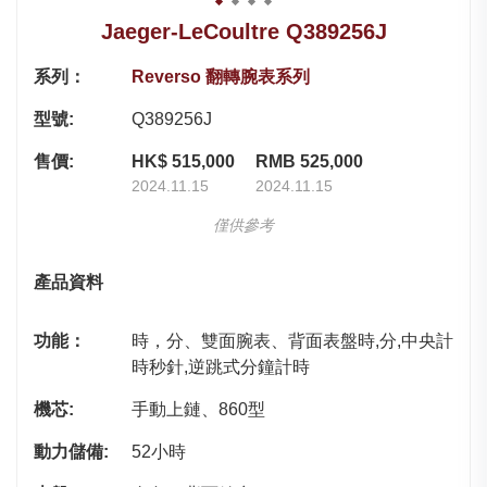
Jaeger-LeCoultre Q389256J
系列：
Reverso 翻轉腕表系列
型號:
Q389256J
售價:
HK$ 515,000
RMB 525,000
2024.11.15
2024.11.15
僅供參考
產品資料
功能：
時，分、雙面腕表、背面表盤時,分,中央計
時秒針,逆跳式分鐘計時
機芯:
手動上鏈、860型
動力儲備:
52小時