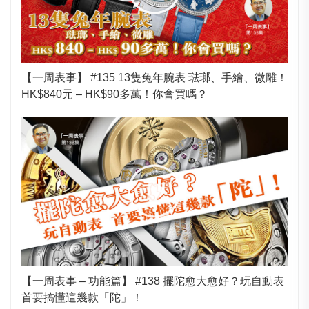
【一周表事】 #135 13隻兔年腕表 琺瑯、手繪、微雕！
HK$840元 – HK$90多萬！你會買嗎？
【一周表事 – 功能篇】 #138 擺陀愈大愈好？玩自動表
首要搞懂這幾款「陀」！