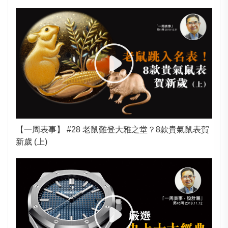
【一周表事】 #28 老鼠難登大雅之堂？8款貴氣鼠表賀
新歲 (上)