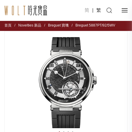
简
|
繁
首頁
/
Novelties 新品
/
Breguet 寶璣
/
Breguet 5887PT/92/5WV