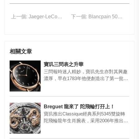
上一個: Jaeger-LeCoultre Q389256J
下一個: Blancpain 5000A-0140-01S
相關文章
寶玑三問表之升華
三問報時迷人精妙，寶玑先生亦對其興趣
濃厚，早在1783年他便創造出了第一批用
彈簧片代替當時使用的響鈴…
Breguet 龍來了 陀飛輪打孖上！
寶玑推出Classique經典系列5345雙旋轉
陀飛輪龍年生肖腕表，采用2006年推出首
款雙旋轉陀飛…