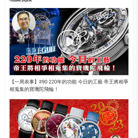
【一周表事】#90 220年的功能 今日的工藝 帝王將相爭
相蒐集的寶璣陀飛輪！