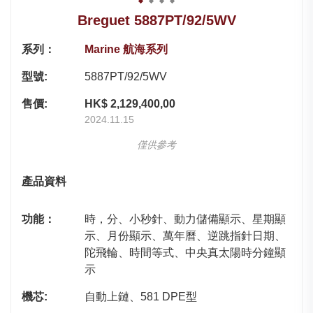
Breguet 5887PT/92/5WV
系列：
Marine 航海系列
型號:
5887PT/92/5WV
售價:
HK$ 2,129,400,00
2024.11.15
僅供參考
產品資料
功能：
時，分、小秒針、動力儲備顯示、星期顯
示、月份顯示、萬年曆、逆跳指針日期、
陀飛輪、時間等式、中央真太陽時分鐘顯
示
機芯:
自動上鏈、581 DPE型