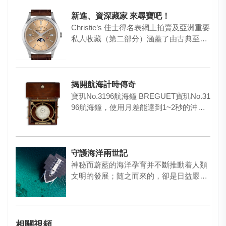
新進、資深藏家 來尋寶吧！
Christie’s 佳士得名表網上拍賣及亞洲重要
私人收藏（第二部分）涵蓋了由古典至現
代一系列狀态及…
揭開航海計時傳奇
寶玑No.3196航海鐘 BREGUET寶玑No.31
96航海鐘，使用月差能達到1~2秒的沖擊
式擒縱…
守護海洋兩世記
神秘而蔚藍的海洋孕育并不斷推動着人類
文明的發展；随之而來的，卻是日益嚴峻
的海洋污染問題，尤其是塑膠對…
相關視頻