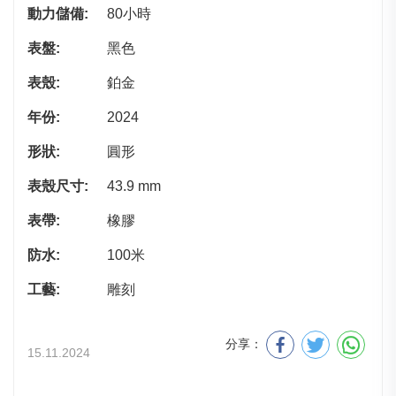
動力儲備:
80小時
表盤:
黑色
表殼:
鉑金
年份:
2024
形狀:
圓形
表殼尺寸:
43.9 mm
表帶:
橡膠
防水:
100米
工藝:
雕刻
分享：
15.11.2024