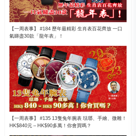
【一周表事】 #184 歷年最精彩 生肖表百花齊放 一口
氣睇盡30款「龍年表」！
【一周表事】 #135 13隻兔年腕表 琺瑯、手繪、微雕！
HK$840元 – HK$90多萬！你會買嗎？