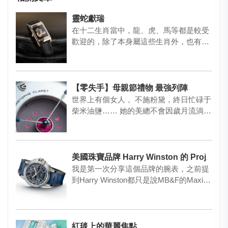
靈蛇獻瑞
在十二生肖當中，龍、虎、馬等都是較受
歡迎的，除了本身屬這些生肖外，也有不
少人是因為喜歡這些動物而購買…
【零失手】母親節禮物 最強列陣
世界上有個女人， 不施粉黛，終日忙碌于
柴米油鹽…… 她的美總不會因歲月流淌而
消逝， 那位，就是您的母…
美國珠寶品牌 Harry Winston 的 Project Z
我是第一次分享這個品牌的腕表，之前提
到Harry Winston都只是說MB&F的Maxi
m…
紅毯上的華麗焦點