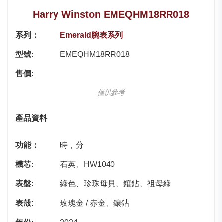
Harry Winston EMEQHM18RR018
系列：
Emerald腕表系列
型號:
EMEQHM18RR018
售價:
僅供參考
產品資料
功能：
時，分
機芯:
石英、HW1040
表盤:
綠色、珍珠母貝、鑲鉆、祖母綠
表殼:
玫瑰金 / 赤金、鑲鉆