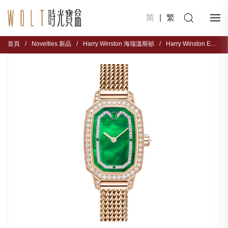
简
|
繁
首頁
/
Novelties 新品
/
Harry Winston 海瑞溫斯頓
/
Harry Winston EMEQHM18RR018