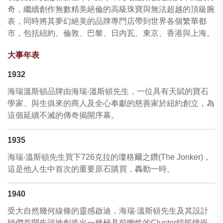
奇，繼續創作無數精美絕倫的高級珠寶與無法超越的頂級腕
表，同時將其夢幻絕美的品牌專門店帶到世界各個繁華都
市，包括紐約、倫敦、巴黎、日內瓦、東京、香港與上海。
大事年表
1932
海瑞溫斯頓品牌由海瑞‧溫斯頓先生，一位具有天賦的寶石
學家、與生俱來的商人及全心奉獻的慈善家於紐約創立，為
這個延續不滅的傳奇揭開序幕。
1935
海瑞‧溫斯頓先生買下726克拉的瓊格爾之鑽(The Jonker)，
這是他人生中首次的重要原石購買，轟動一時。
1940
受大自然幾何線條的靈感啟迪，海瑞‧溫斯頓先生及其設計
師們首開先河地創造出一種極具前瞻性的Cluster錦簇鑲嵌