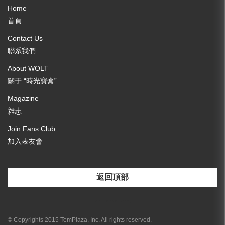
Home
首頁
Contact Us
聯系我們
About WOLT
關于 “時光寶盒”
Magazine
雜志
Join Fans Club
加入表友會
返回頂部
[email-subscribers-form id="3"]
© Copyrights 2015 TemPlaza, Inc. All rights reserved.