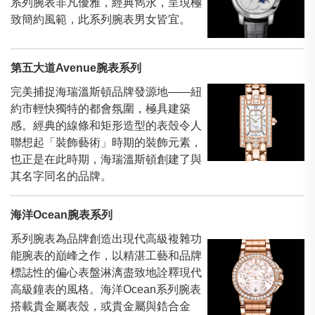
系列腕表非凡優雅，經典雋永，呈現極
致簡約風範，此系列腕表男女皆宜。
第五大道Avenue腕表系列
完美捕捉海瑞溫斯頓品牌發源地——紐
約市輕快獨特的都會氛圍，極具建築
感。經典的線條和矩形造型的表殼令人
聯想起「裝飾藝術」時期的裝飾元素，
也正是在此時期，海瑞溫斯頓創建了與
其名字同名的品牌。
海洋Ocean腕表系列
系列腕表為品牌創造出現代高級複雜功
能腕表的巔峰之作，以精湛工藝和品牌
標誌性的偏心表盤淋漓盡致地詮釋現代
高級鐘表的風格。海洋Ocean系列腕表
搭載貴金屬表殼，或貴金屬與鋯合金