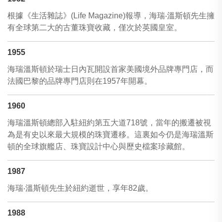
根據《生活雜誌》(Life Magazine)報導，海瑞‧溫斯頓先生擁
有全球第二大的古董珠寶收藏，僅次於英國皇室。
1955
海瑞溫斯頓於瑞士日內瓦開設首家美國境外品牌專門店，而
法國巴黎的品牌專門店則在1957年開幕。
1960
海瑞溫斯頓總部入駐紐約第五大道718號，當年的搬遷被視
為是有史以來最大規模的珠寶遷移。這裏如今仍是海瑞溫斯
頓的全球旗艦店、珠寶設計中心與歷史檔案珍藏館。
1987
海瑞‧溫斯頓先生於紐約逝世，享年82歲。
1988