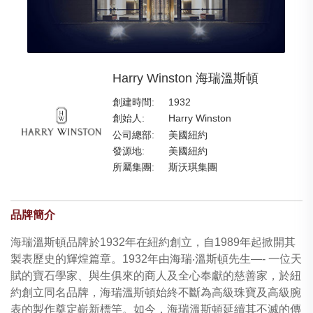
Harry Winston 海瑞溫斯頓
創建時間:
1932
創始人:
Harry Winston
公司總部:
美國紐約
發源地:
美國紐約
所屬集團:
斯沃琪集團
品牌簡介
海瑞溫斯頓品牌於1932年在紐約創立，自1989年起掀開其
製表歷史的輝煌篇章。1932年由海瑞‧溫斯頓先生—- 一位天
賦的寶石學家、與生俱來的商人及全心奉獻的慈善家，於紐
約創立同名品牌，海瑞溫斯頓始終不斷為高級珠寶及高級腕
表的製作奠定嶄新標竿。如今，海瑞溫斯頓延續其不滅的傳