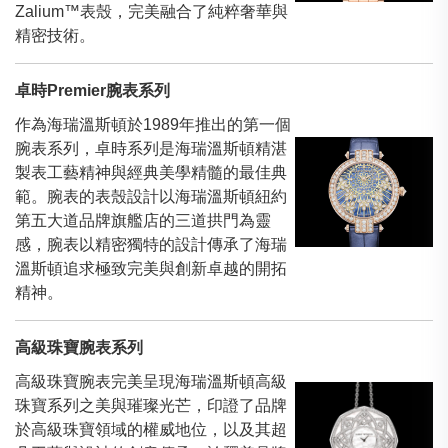
Zalium™表殼，完美融合了純粹奢華與
精密技術。
卓時Premier腕表系列
作為海瑞溫斯頓於1989年推出的第一個
腕表系列，卓時系列是海瑞溫斯頓精湛
製表工藝精神與經典美學精髓的最佳典
範。腕表的表殼設計以海瑞溫斯頓紐約
第五大道品牌旗艦店的三道拱門為靈
感，腕表以精密獨特的設計傳承了海瑞
溫斯頓追求極致完美與創新卓越的開拓
精神。
高級珠寶腕表系列
高級珠寶腕表完美呈現海瑞溫斯頓高級
珠寶系列之美與璀璨光芒，印證了品牌
於高級珠寶領域的權威地位，以及其超