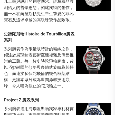
凡工藝與設計的創意傳承。詮釋着品牌
創始人的哲學思想，如此獨特的創作，
無一不在向溫斯頓先生畢生摯愛的非凡
寶石及追求卓越的高級珠寶作品致敬。
史詩陀飛輪Histoire de Tourbillon腕表
系列
系列腕表作為限量版時計的精緻之作，
傾注於展現鐘表藝術至臻複雜及備受推
崇的工藝。每一枚史詩陀飛輪腕表，皆
以巧妙融匯的傾斜與多軸式旋轉為其特
色；而連接多個陀飛輪的複合框架結
構，更讓本系列成為世間勇攀技術巔
峰、令人嘆為觀止的陀飛輪之一。
Project Z 腕表系列
系列腕表選用海瑞溫斯頓獨家專利材質
與精巧技藝，重新定義奢華運動腕表。