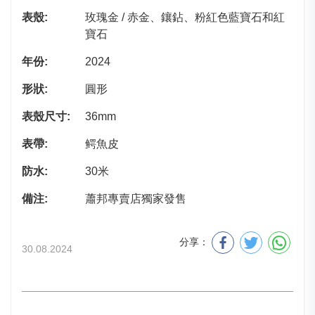
表殼:
玫瑰金 / 赤金、鑲鉆、粉紅色藍寶石和紅
寶石
年份:
2024
形狀:
圓形
表殼尺寸:
36mm
表帶:
鳄魚皮
防水:
30米
備注:
蕭邦專賣店獨家發售
分享：
30.08.2024