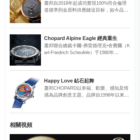
蕭邦自2018年起成功實現100%符合倫理
道德準則金原料供應鏈這目标，如今品牌
宣布另一項「通往可持續…
Chopard Alpine Eagle 經典重生
蕭邦聯合總裁卡爾-弗雷德理克•舍費爾（K
arl-Friedrich Scheufele）于1980年…
Happy Love 鉆石起舞
蕭邦CHOPARD以幸福、歡樂、感知及情
感為品牌創意主題。品牌自1998年以來擔
任康城電影節的官方合…
相關視頻