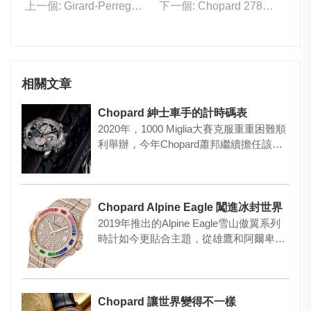
上一個: Girard-Perregaux 82000-11-3259-5CX
下一個: Chopard 278582-3009
相關文章
Chopard 紳士車手的計時碼表
2020年，1000 Miglia大賽克服重重困難順
利舉辦，今年Chopard蕭邦繼續擔任該賽
事的主…
Chopard Alpine Eagle 闖進冰封世界
2019年推出的Alpine Eagle雪山傲翼系列
時計如今更貼合主題，從雄鷹和阿爾卑斯
山風光汲取靈…
Chopard 讓世界變得不一樣