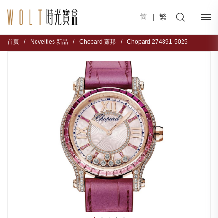
简
|
繁
首頁
/
Novelties 新品
/
Chopard 蕭邦
/
Chopard 274891-5025