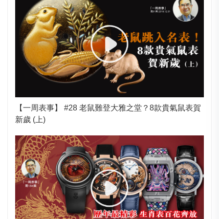
【一周表事】 #28 老鼠難登大雅之堂？8款貴氣鼠表賀
新歲 (上)