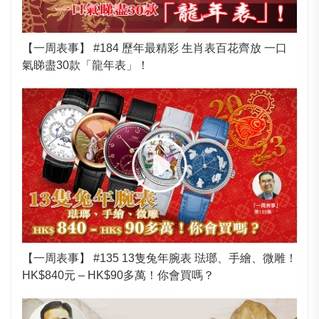
【一周表事】 #184 歷年最精彩 生肖表百花齊放 一口
氣睇盡30款「龍年表」！
【一周表事】 #135 13隻兔年腕表 琺瑯、手繪、微雕！
HK$840元 – HK$90多萬！你會買嗎？