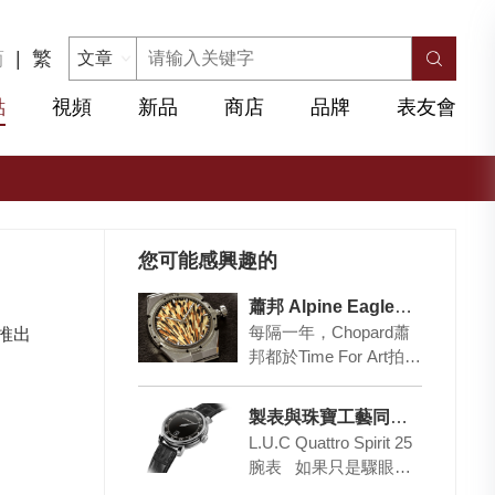
简
|
繁
點
視頻
新品
商店
品牌
表友會
您可能感興趣的
蕭邦 Alpine Eagle雪山傲翼系列 41 XP腕表
每隔一年，Chopard蕭
并推出
邦都於Time For Art拍賣
會呈現別具匠心的臻品
腕表，今年，Chop…
製表與珠寶工藝同出色 CHOPARD 蕭邦
L.U.C Quattro Spirit 25
腕表 如果只是驟眼一
看，可能覺得蕭邦這