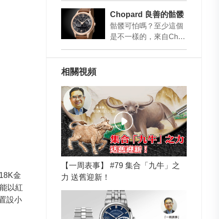
款…
Chopard 良善的骷髅
骷髅可怕嗎？至少這個
是不一樣的，來自Chop
ard的 L.U.C Skull One
以墨西哥cala…
相關視頻
【一周表事】 #79 集合「九牛」之
8K金
力 送舊迎新！
功能以紅
置設小