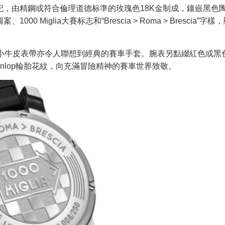
，由精鋼或符合倫理道德标準的玫瑰色18K金制成，鑲嵌黑色
iglia大賽标志和“Brescia > Roma > Brescia”字樣
孔小牛皮表帶亦令人聯想到經典的賽車手套。腕表另點綴紅色或黑
unlop輪胎花紋，向充滿冒險精神的賽車世界致敬。