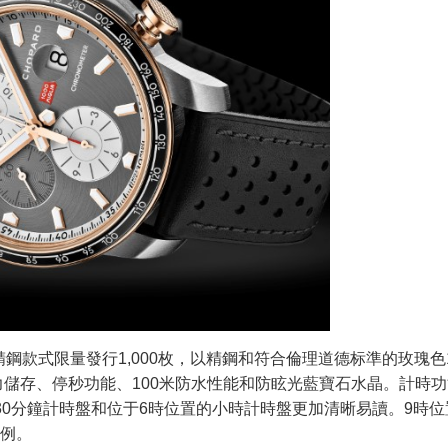
鋼款式限量發行1,000枚，以精鋼和符合倫理道德标準的玫瑰色1
力儲存、停秒功能、100米防水性能和防眩光藍寶石水晶。計時
30分鐘計時盤和位于6時位置的小時計時盤更加清晰易讀。9時位
比例。