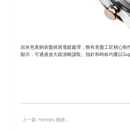
岩灰色黃銅表盤經過電鍍處理，飾有表盤工匠精心制作的圓
顯示，可通過放大鏡清晰讀取。指針和時标均覆以Super
上一篇: Hermès 微繪琺瑯巨嘴鳥