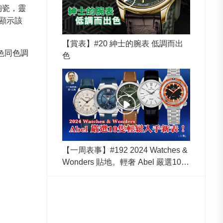
陶瓷，靈
，顯示該
【賞表】#20 紳士的腕表 低調而出
色同色調
色
【一周表事】#192 2024 Watches &
Wonders 貼地。輕奢 Abel 嚴選10隻
輕鬆入手新表！(上集)