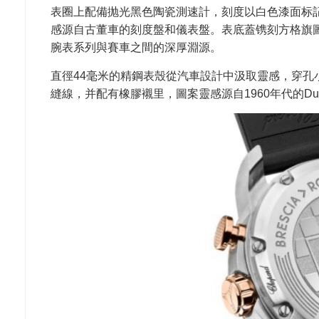
表圈上配備抛光黑色陶瓷測速計，刻度以白色漆面标記
感源自古董車的刻度盤和儀表盤。表底蓋镌刻方格旗圖案、1000 M
腕表系列與賽車之間的深厚淵源。
直徑44毫米的精鋼表殼從汽車設計中汲取靈感，穿
縫線，并配有橡膠襯里，圖案靈感源自1960年代的D