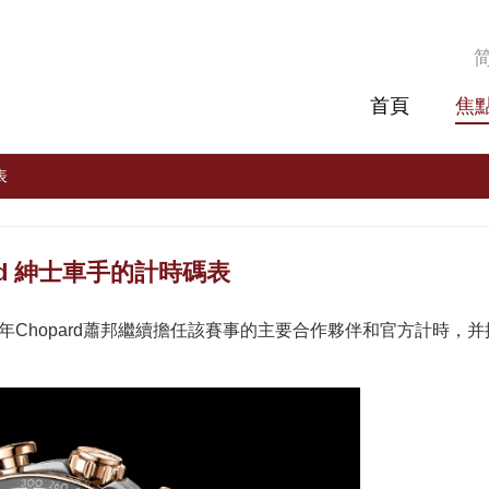
首頁
焦
表
ard 紳士車手的計時碼表
辦，今年Chopard蕭邦繼續擔任該賽事的主要合作夥伴和官方計時，