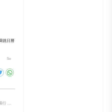
半瞬跳日曆
So
下一篇: 綠表盤橫行 黃與橙可更搶眼？