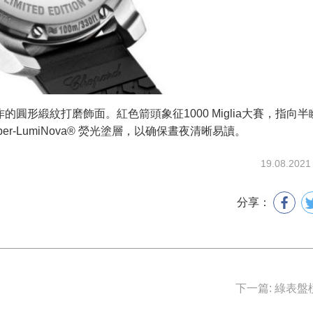
形緞紋打磨飾面。紅色箭頭象征1000 Miglia大賽，指向
-LumiNova® 熒光塗層，以确保晝夜清晰易讀。
19.08.2021
分享：