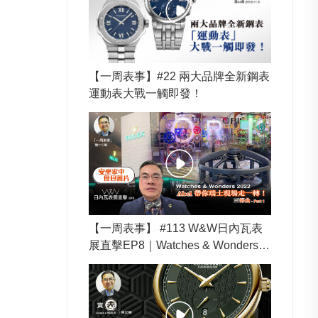
【一周表事】#22 兩大品牌全新鋼表
運動表大戰一觸即發！
【一周表事】 #113 W&W日內瓦表
展直擊EP8｜Watches & Wonders 2
022 Abel帶你瑞士現場走一轉！