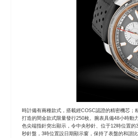
時計備有兩種款式，搭載經COSC認證的精密機芯；精
打造的間金款式限量發行250枚。腕表具備48小時動
色尖端指針突出顯示，令中央秒針、位于12時位置的
秒針盤，3時位置設日期顯示窗，保持了表盤的和諧