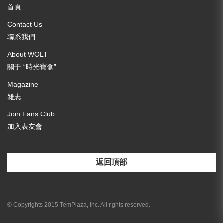
首頁
Contact Us
聯系我們
About WOLT
關于 “時光寶盒”
Magazine
雜志
Join Fans Club
加入表友會
返回頂部
[email-subscribers-form id="3"]
© Copyrights 2015 TemPlaza, Inc. All rights reserved.