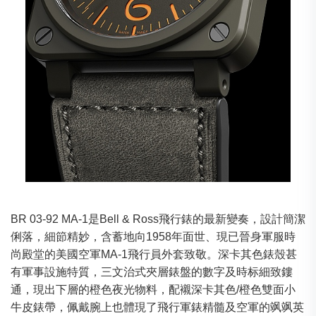
BR 03-92 MA-1是Bell & Ross飛行錶的最新變奏，設計簡潔
俐落，細節精妙，含蓄地向1958年面世、現已晉身軍服時
尚殿堂的美國空軍MA-1飛行員外套致敬。深卡其色錶殼甚
有軍事設施特質，三文治式夾層錶盤的數字及時标細致鏤
通，現出下層的橙色夜光物料，配襯深卡其色/橙色雙面小
牛皮錶帶，佩戴腕上也體現了飛行軍錶精髓及空軍的飒飒英