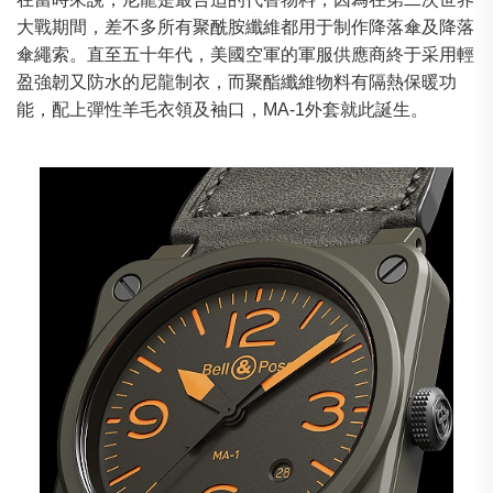
大戰期間，差不多所有聚酰胺纖維都用于制作降落傘及降落
傘繩索。直至五十年代，美國空軍的軍服供應商終于采用輕
盈強韌又防水的尼龍制衣，而聚酯纖維物料有隔熱保暖功
能，配上彈性羊毛衣領及袖口，MA-1外套就此誕生。