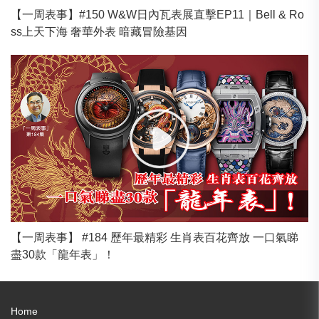
【一周表事】#150 W&W日內瓦表展直擊EP11｜Bell & Ro
ss上天下海 奢華外表 暗藏冒險基因
【一周表事】 #184 歷年最精彩 生肖表百花齊放 一口氣睇
盡30款「龍年表」！
Home