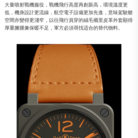
大量噴射戰機服役，戰機飛行高度再創新高，環境溫度更
低，機身設計更流線，航空電子設備更加先進，意味駕駛艙
空間亦變得更淺窄，以往飛行員穿的絨毛襯里皮革外套顯得
厚重臃腫兼保暖不足，軍方必須尋找适合的替代物料。