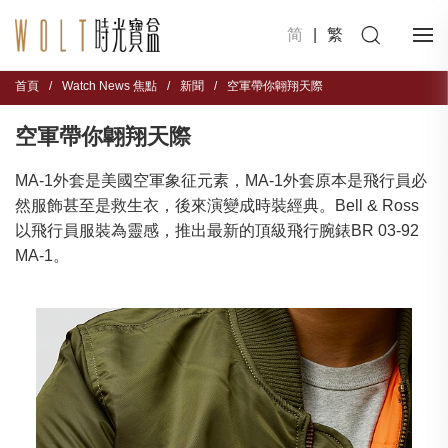
简
|
繁
首頁
/
Watch News 焦點
/
新聞
/
空軍帶你翺翔天際
空軍帶你翺翔天際
MA-1外套是美國空軍象征元素，MA-1外套原本是飛行員必
然服飾甚至是救生衣，後來演變成時裝經典。Bell & Ross
以飛行員服裝為靈感，推出最新的頂級飛行腕錶BR 03-92
MA-1。