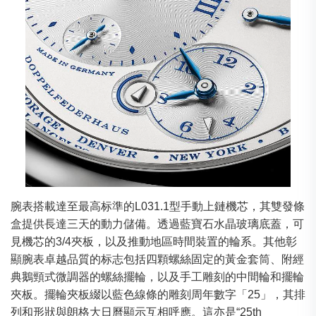
腕表搭載達至最高标準的L031.1型手動上鏈機芯，其雙發條
盒提供長達三天的動力儲備。透過藍寶石水晶玻璃底蓋，可
見機芯的3/4夾板，以及推動地區時間裝置的輪系。其他彰
顯腕表卓越品質的标志包括四顆螺絲固定的黃金套筒、附經
典鵝頸式微調器的螺絲擺輪，以及手工雕刻的中間輪和擺輪
夾板。擺輪夾板綴以藍色線條的雕刻周年數字「25」，其排
列和形狀與朗格大日曆顯示互相呼應。這亦是“25th