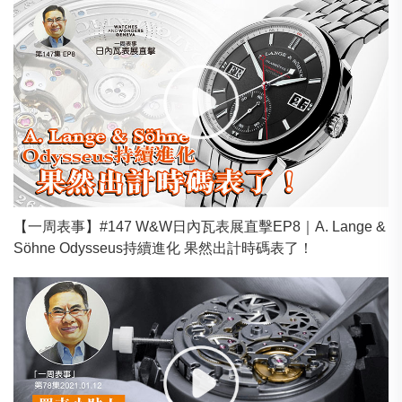
【一周表事】#147 W&W日內瓦表展直擊EP8｜A. Lange &
Söhne Odysseus持續進化 果然出計時碼表了！