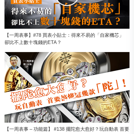
【一周表事】#78 買表小貼士：得來不易的「自家機芯」
卻比不上數十塊錢的ETA？
【一周表事 – 功能篇】 #138 擺陀愈大愈好？玩自動表 首要