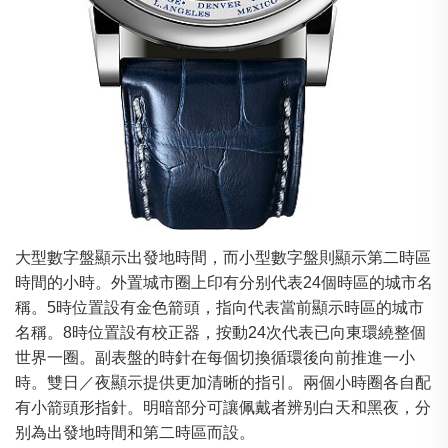
大型數字盤顯示出發地時間，而小型數字盤則顯示第二時區
時間的小時。外置城市圈上印有分别代表24個時區的城市名
稱。5時位置設有金色箭頭，指向代表當前顯示時區的城市
名稱。8時位置設有校正器，按動24次代表已向東環繞整個
世界一圈。副表盤的時針在每個切換循環後向前推進一小
時。雙日／夜顯示提供更加清晰的指引。兩個小時圈各自配
有小箭頭形指針。明暗部分可讓佩戴者辨别白天和黑夜，分
别為出發地時間和第二時區而設。