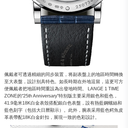
佩戴者可透過精細的同步裝置，将副表盤上的地區時間轉換
至大表盤，設計别具特色。如長時期在外地逗留，這更可方
便佩戴者把地區時間重設為出發地時間。 LANGE 1 TIME
ZONE的“25th Anniversary”特别版主要采用銀色和藍色，
41.9毫米18K白金表殼搭配銀白色表盤，設有熱藍鋼螺絲和
藍色刻字（包括大日曆顯示）。此外，腕表采用藍色鳄魚皮
革表帶配18K白金針扣，展現一致的色彩設計。