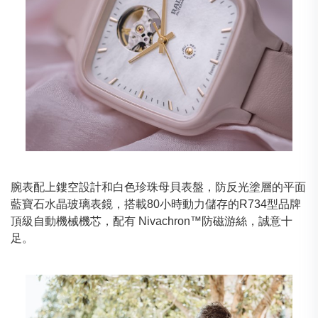
腕表配上鏤空設計和白色珍珠母貝表盤，防反光塗層的平面
藍寶石水晶玻璃表鏡，搭載80小時動力儲存的R734型品牌
頂級自動機械機芯，配有 Nivachron™防磁游絲，誠意十
足。