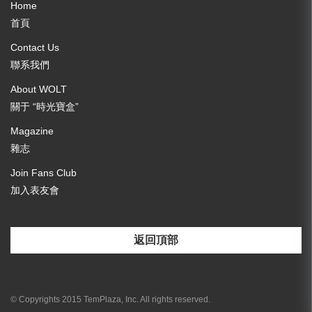
Home
首頁
Contact Us
聯系我們
About WOLT
關于 “時光寶盒”
Magazine
雜志
Join Fans Club
加入表友會
返回頂部
[email-subscribers-form id="3"]
© Copyrights 2015 TemPlaza, Inc. All rights reserved.