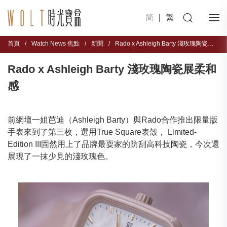
简
|
繁
首頁
/
Watch News 焦點
/
新聞
/
Rado x Ashleigh Barty 淺玫瑰陶瓷展柔和感
Rado x Ashleigh Barty 淺玫瑰陶瓷展柔和
感
前網壇一姐芭迪（Ashleigh Barty）與Rado合作推出限量版
手表來到了第三枚，選用True Square表殼， Limited-
Edition III固然用上了品牌最耍家的防刮高科技陶瓷，今次還
展現了一抹少見的淺玫瑰色。