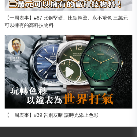
【一周表事】#87 比鋼堅硬、比鈦輕盈、永不褪色 三萬元
可以擁有的高科技物料
【一周表事】#39 告別灰暗 讓時光添上色彩