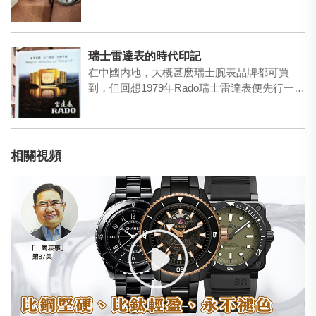
瑞士雷達表的時代印記
在中國内地，大概甚麽瑞士腕表品牌都可買
到，但回想1979年Rado瑞士雷達表便先行一步
搶占先機，當年…
相關視頻