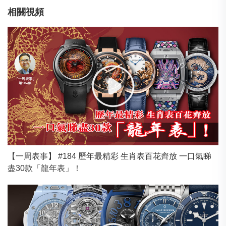
相關視頻
【一周表事】 #184 歷年最精彩 生肖表百花齊放 一口氣睇
盡30款「龍年表」！