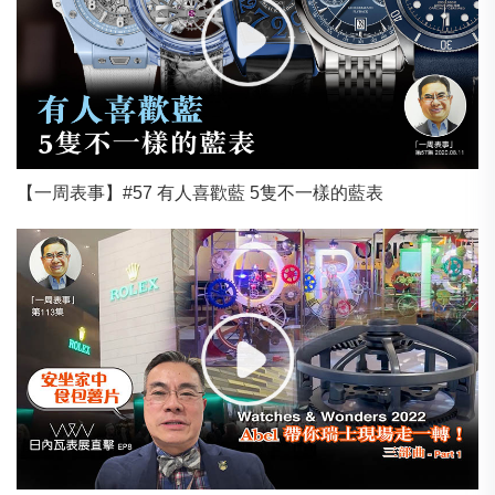
【一周表事】#57 有人喜歡藍 5隻不一樣的藍表