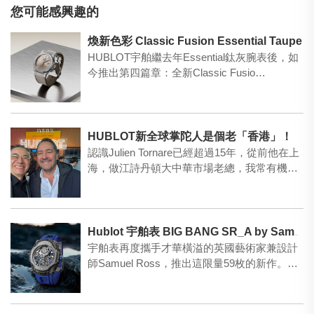
您可能感興趣的
煥新色彩 Classic Fusion Essential Taupe
HUBLOT宇舶繼去年Essential鈦灰腕表後，如
今推出第四篇章：全新Classic Fusio…
HUBLOT新全球掌陀人是個老「香港」！
認識Julien Tornare已經超過15年，從前他在上
海，做江詩丹頓大中華市場老總，我常有機會
參…
Hublot 宇舶表 BIG BANG SR_A by Samuel Ross 陀飛輪碳纖維腕表
宇舶表再度攜手才華橫溢的英國藝術家兼設計
師Samuel Ross，推出這限量59枚的新作。新
表在保留…