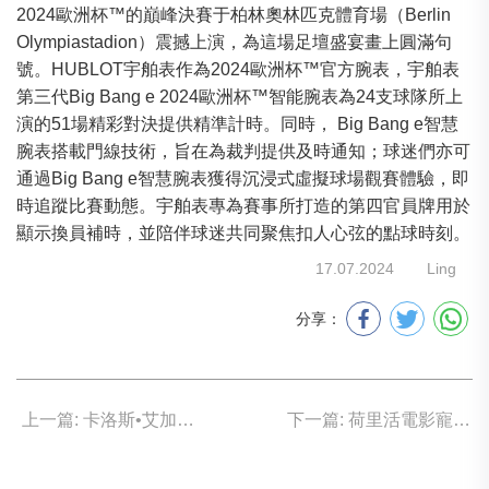
2024歐洲杯™的巔峰決賽于柏林奧林匹克體育場（Berlin
Olympiastadion）震撼上演，為這場足壇盛宴畫上圓滿句
號。HUBLOT宇舶表作為2024歐洲杯™官方腕表，宇舶表
第三代Big Bang e 2024歐洲杯™智能腕表為24支球隊所上
演的51場精彩對決提供精準計時。同時， Big Bang e智慧
腕表搭載門線技術，旨在為裁判提供及時通知；球迷們亦可
通過Big Bang e智慧腕表獲得沉浸式虛擬球場觀賽體驗，即
時追蹤比賽動態。宇舶表專為賽事所打造的第四官員牌用於
顯示換員補時，並陪伴球迷共同聚焦扣人心弦的點球時刻。
17.07.2024
Ling
分享：
上一篇: 卡洛斯•艾加拿 衛冕溫布頓錦標賽男子單打冠軍
下一篇: 荷里活電影寵兒 Hamilton