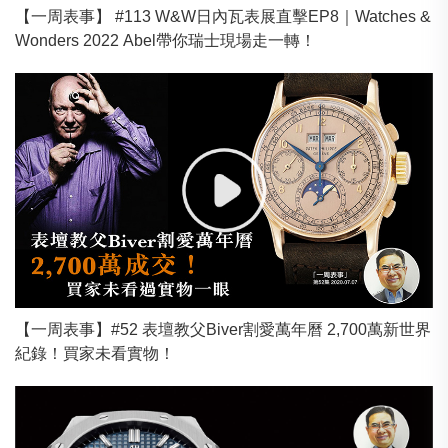
【一周表事】 #113 W&W日內瓦表展直擊EP8｜Watches &
Wonders 2022 Abel帶你瑞士現場走一轉！
【一周表事】#52 表壇教父Biver割愛萬年曆 2,700萬新世界
紀錄！買家未看實物！