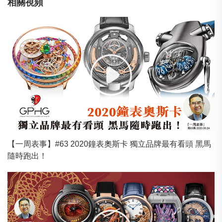
相關視頻
【一周表事】#63 2020鐘表奧斯卡 獨立品牌最有看頭 黑馬
隨時跑出！