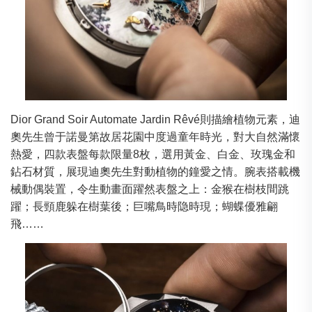
Dior Grand Soir Automate Jardin Rêvé則描繪植物元素，迪
奧先生曾于諾曼第故居花園中度過童年時光，對大自然滿懷
熱愛，四款表盤每款限量8枚，選用黃金、白金、玫瑰金和
鉆石材質，展現迪奧先生對動植物的鐘愛之情。腕表搭載機
械動偶裝置，令生動畫面躍然表盤之上：金猴在樹枝間跳
躍；長頸鹿躲在樹葉後；巨嘴鳥時隐時現；蝴蝶優雅翩
飛……