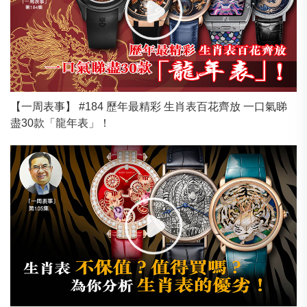
【一周表事】 #184 歷年最精彩 生肖表百花齊放 一口氣睇
盡30款「龍年表」！