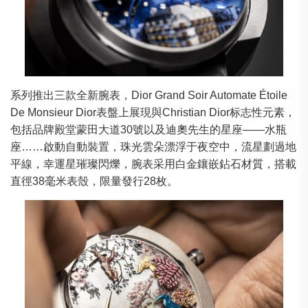
系列推出三款全新腕表，Dior Grand Soir Automate Étoile
De Monsieur Dior表盤上展現與Christian Dior标志性元素，
包括品牌殿堂蒙田大道30號以及迪奧先生的星座——水瓶
座……啟動自動裝置，珠光雲朵漂浮于夜空中，流星劃過地
平線，幸運星璀璨閃爍，腕表采用白金鑲嵌鉆石材質，搭載
直徑38毫米表殼，限量發行28枚。