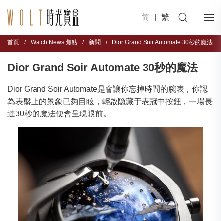
简
|
繁
首頁
/
Watch News 焦點
/
新聞
/
Dior Grand Soir Automate 30秒的魔法
Dior Grand Soir Automate 30秒的魔法
Dior Grand Soir Automate是會讓你忘掉時間的腕表，你認
為表盤上的景象已夠目眩，輕啟隐藏于表冠中按鈕，一場長
達30秒的魔法便會呈現眼前。