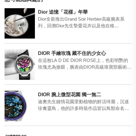
Dior 追憶「花樣」年華
Dior全新推出Grand Soir Herbier高級腕表系
列，回溯Dior先生摯愛花卉以及他在格…
DIOR 手繪玫瑰 藏不住的少女心
在這枚LA D DE DIOR ROSE上，色彩明艷的
玫瑰尤為搶眼，腕表由DIOR高級珠寶部藝術總
監…
DIOR 腕上微型花園 獨一無二
迪奧先生鐘情花園里動植物的鮮活绮麗，沉迷
珍禽靈鳥，他的許多時裝作品皆以鳥類命名。
全新腕表系列DIOR…