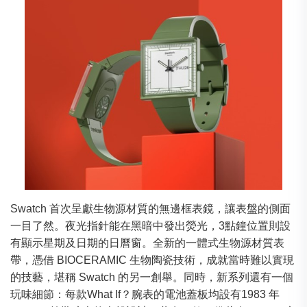
Swatch 首次呈獻生物源材質的無邊框表鏡，讓表盤的側面
一目了然。夜光指針能在黑暗中發出熒光，3點鐘位置則設
有顯示星期及日期的日曆窗。全新的一體式生物源材質表
帶，憑借 BIOCERAMIC 生物陶瓷技術，成就當時難以實現
的技藝，堪稱 Swatch 的另一創舉。同時，新系列還有一個
玩味細節：每款What If？腕表的電池蓋板均設有1983 年