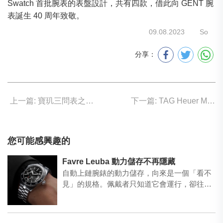
Swatch 首批腕表的表盤設計，共有四款，借此向 GENT 腕
表誕生 40 周年致敬。
09.08.2023
So
分享：
上一篇: 寶玑三問表之升華
下一篇: TAG Heuer Monaco 為競逐而生
您可能感興趣的
Favre Leuba 動力儲存不再隱藏
自動上鏈腕錶的動力儲存，向來是一個「看不
見」的規格。佩戴者只知道它會運行，卻往往
在停錶之後才發現忘記…