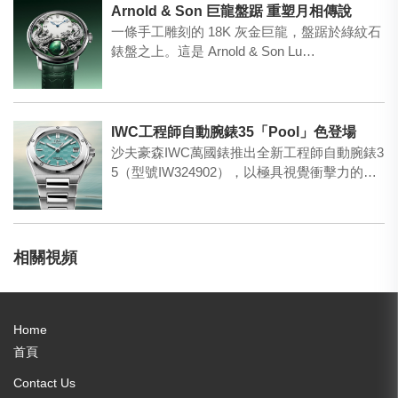
Arnold & Son 巨龍盤踞 重塑月相傳說
一條手工雕刻的 18K 灰金巨龍，盤踞於綠紋石
錶盤之上。這是 Arnold & Son Lu…
IWC工程師自動腕錶35「Pool」色登場
沙夫豪森IWC萬國錶推出全新工程師自動腕錶3
5（型號IW324902），以極具視覺衝擊力的
「Pool…
相關視頻
Home
首頁
Contact Us