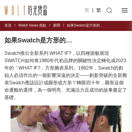
简
|
繁
首頁
/
Watch News 焦點
/
新聞
/
如果Swatch是方形的…
如果Swatch是方形的…
Swatch推出全新系列 WHAT IF?，以四種面貌展現
SWATCH如何将1980年代初品牌的關鍵性決定轉化成2023
年的「WHAT IF?」方形腕表系列。1982年，Swatch的創
始人必須作出的一個影響深遠的決定——創新突破的全新腕
表Swatch應該設計成圓形或方形？轉眼四十年，圓形這個
命運般的選擇，為一個明亮、充滿活力且成功的故事奠定了
基礎。