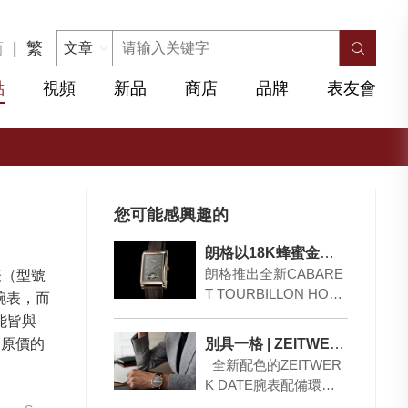
简
|
繁
點
視頻
新品
商店
品牌
表友會
您可能感興趣的
朗格以18K蜂蜜金重造首款停秒陀飛輪時計 – CABARET TOURBILLON HONEYGOLD
朗格推出全新CABARE
腕表（型號
T TOURBILLON HONE
的腕表，而
YGOLD，限量發行50
能皆與
枚。這款長方形時計…
別具一格 | ZEITWERK DATE腕表
是原價的
全新配色的ZEITWER
K DATE腕表配備環形
日期顯示，備有750白