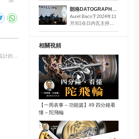
So
金款和750玫瑰…
朗格DATOGRAPH“漢普頓宮”特別款再創拍賣佳績
Aurel Bacs于2024年11
月9日在日内瓦主持朗
格DATOGRAPH大日曆
計時動力儲存指示腕…
相關視頻
下一篇: 由兒童設計的H. Moser & Cie.
【一周表事 – 功能篇】#9 四分鐘看
懂 – 陀飛輪