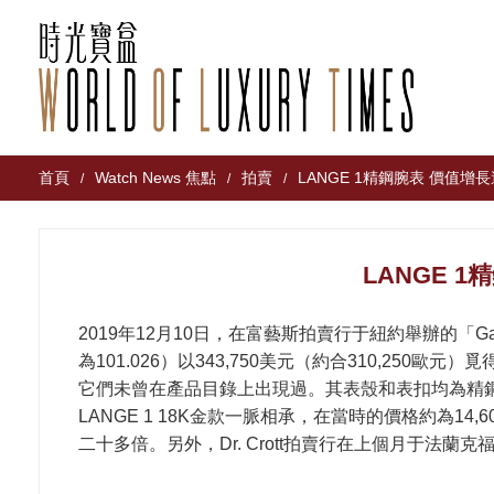
首頁
Watch News 焦點
拍賣
LANGE 1精鋼腕表 價值增長
/
/
/
LANGE 
2019年12月10日，在富藝斯拍賣行于紐約舉辦的「Game
為101.026）以343,750美元（約合310,25
它們未曾在產品目錄上出現過。其表殼和表扣均為精鋼
LANGE 1 18K金款一脈相承，在當時的價格約為14
二十多倍。另外，Dr. Crott拍賣行在上個月于法蘭