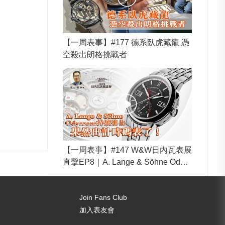
【一周表事】#177 德系臥虎藏龍 憑
空殺出朗格挑戰者
【一周表事】#147 W&W日內瓦表展
直擊EP8｜A. Lange & Söhne Odys
seus持續進化 果然出計時碼表了！
Join Fans Club
加入表友會