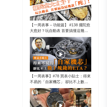
【一周表事 – 功能篇】 #138 擺陀愈
大愈好？玩自動表 首要搞懂這幾款
「陀」！
【一周表事】#78 買表小貼士：得來
不易的「自家機芯」 卻比不上數十
塊錢的ETA？