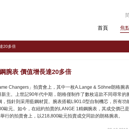
首頁
焦
達20多倍
1精鋼腕表 價值增長達20多倍
 Changers」拍賣會上，其中一枚A.Lange & Söhne朗格
0歐元）覓得新主。上世記90年代中期，朗格僅制作了數枚這款不同尋常
，指針則采用藍鋼材質。腕表搭載L901.0型自制機芯，所有功
,600歐元。如今，在紐約拍賣的LANGE 1精鋼腕表，其成交價已
克福舉行的拍賣會上，以218,800歐元拍賣成交同款的朗格腕表。