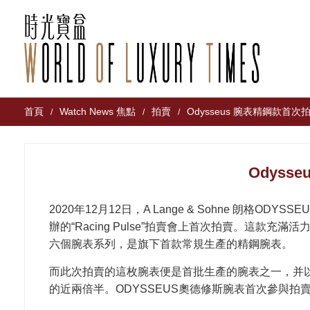
首頁
Watch News 焦點
拍賣
Odysseus 腕表精鋼款首次
/
/
/
Odyss
2020年12月12日，A Lange & Sohne 朗格OD
辦的“Racing Pulse”拍賣會上首次拍賣。這款充
六個腕表系列，是旗下首款常規生產的精鋼腕表。
而此次拍賣的這枚腕表便是首批生產的腕表之一，并以81,
的近兩倍半。ODYSSEUS奧德修斯腕表首次參與