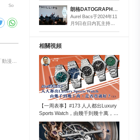
So
金款和750玫瑰…
朗格DATOGRAPH“漢普頓宮”特別款再創拍賣佳績
Aurel Bacs于2024年11
月9日在日内瓦主持朗
格DATOGRAPH大日曆
計時動力儲存指示腕…
相關視頻
下一篇: Zenith「動漫」腕表于Phillips拍賣
【一周表事】#173 人人都出Luxury
Sports Watch，由幾千到幾十萬，是
否貴就好？Abel話你知！ (Part 1)