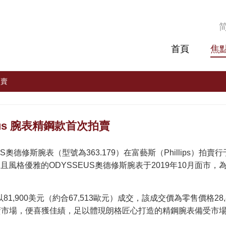
首頁
焦
拍賣
eus 腕表精鋼款首次拍賣
YSSEUS奧德修斯腕表（型號為363.179）在富藝斯（Phillips）拍
滿活力且風格優雅的ODYSSEUS奧德修斯腕表于2019年10月面市，
900美元（約合67,513歐元）成交，該成交價為零售價格28,
拍賣市場，便喜獲佳績，足以體現朗格匠心打造的精鋼腕表備受市