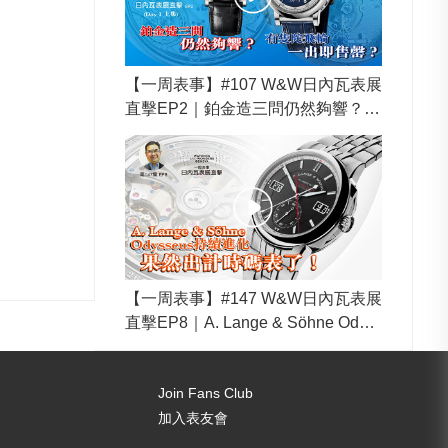
【一周表事】#107 W&W日內瓦表展
直擊EP2｜鉑金造三問仍然夠響？
有隻陀飛輪一出即售罄？
【一周表事】#147 W&W日內瓦表展
直擊EP8｜A. Lange & Söhne Odys
seus持續進化 果然出計時碼表了！
Join Fans Club
加入表友會