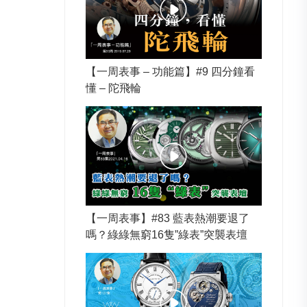
【一周表事 – 功能篇】#9 四分鐘看
懂 – 陀飛輪
【一周表事】#83 藍表熱潮要退了
嗎？綠綠無窮16隻”綠表”突襲表壇