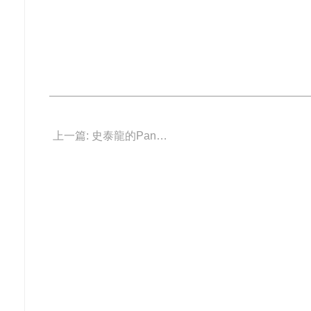
上一篇: 史泰龍的Panerai 拍賣會5分鐘内落槌