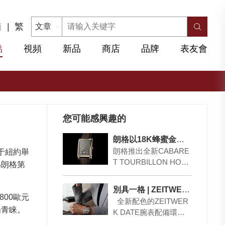
简
|
繁
點
視頻
新品
商店
品牌
表友會
您可能感興趣的
朗格以18K蜂蜜金重造首款停秒陀飛輪時計 – CABARET TOURBILLON HONEYGOLD
朗格推出全新CABARE
賣行于紐約舉
T TOURBILLON HONE
為朗格第
YGOLD，限量發行50
枚。這款長方形時計…
別具一格 | ZEITWERK DATE腕表
800歐元
全新配色的ZEITWER
場青睐。
K DATE腕表配備環形
日期顯示，備有750白