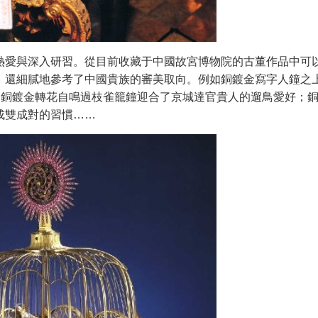
熱愛與深入研習。從目前收藏于中國故宮博物院的古董作品中可
，還細膩地參考了中國貴族的審美取向。例如銅鍍金寫字人鐘之
；銅鍍金轉花自鳴過枝雀籠鐘迎合了京城達官貴人的遛鳥愛好；
成雙成對的習慣……