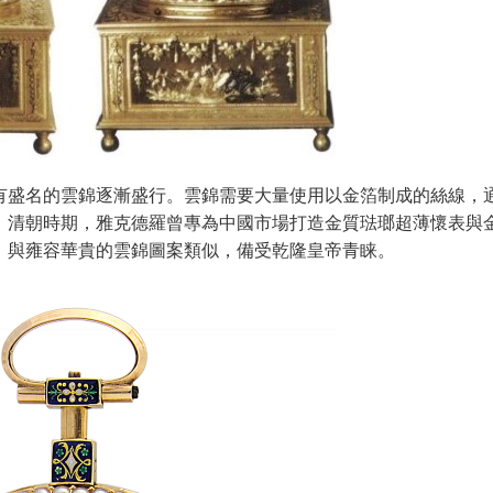
有盛名的雲錦逐漸盛行。雲錦需要大量使用以金箔制成的絲線，
。清朝時期，雅克德羅曾專為中國市場打造金質琺瑯超薄懷表與
，與雍容華貴的雲錦圖案類似，備受乾隆皇帝青睐。