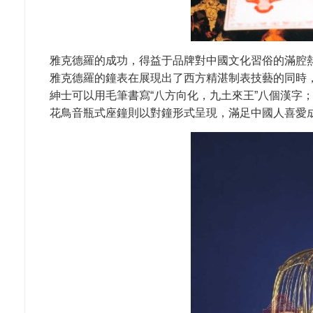
雅克德羅的成功，得益于品牌對中國文化習俗的滿腔
雅克德羅的鐘表在展現出了西方精湛制表技藝的同時
紳士可以用毛筆書寫“八方向化，九土來王”八個漢字
花鳥音瓶式座鐘則以對鐘形式呈現，滿足中國人喜愛