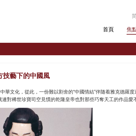
首頁
焦
方技藝下的中國風
精深的中華文化，從此，一份難以割舍的“中國情結”伴随着雅克德羅度過
就連對稀世珍寶司空見慣的乾隆皇帝也對那些巧奪天工的作品愛