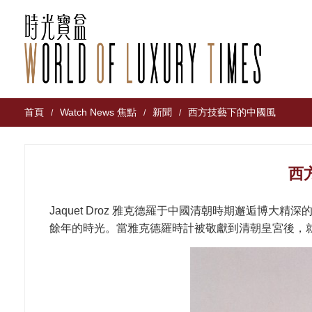
首頁
Watch News 焦點
新聞
西方技藝下的中國風
/
/
/
西
Jaquet Droz 雅克德羅于中國清朝時期邂逅博大
餘年的時光。當雅克德羅時計被敬獻到清朝皇宮後，