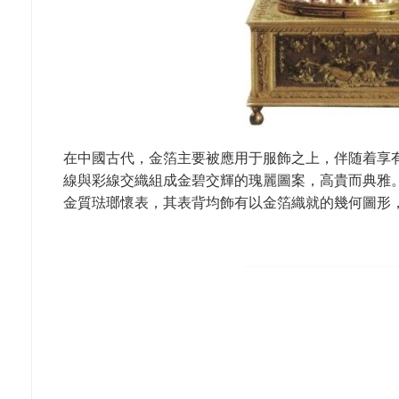
在中國古代，金箔主要被應用于服飾之上，伴随着享
線與彩線交織組成金碧交輝的瑰麗圖案，高貴而典雅
金質琺瑯懷表，其表背均飾有以金箔織就的幾何圖形