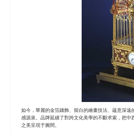
如今，華麗的金箔鑲飾、留白的繪畫技法、蘊意深遠
感源泉。品牌延續了對跨文化美學的不斷求索，把中
之美呈現于腕間。