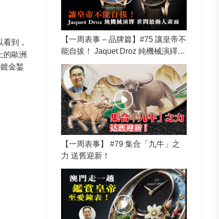
【一周表事 – 品牌篇】#75 讓皇帝不
以看到，
能自拔！ Jaquet Droz 純機械演繹
上的歐洲
世間最動人畫面
銅鍍金錾
【一周表事】 #79 集合「九牛」之
力 送舊迎新！