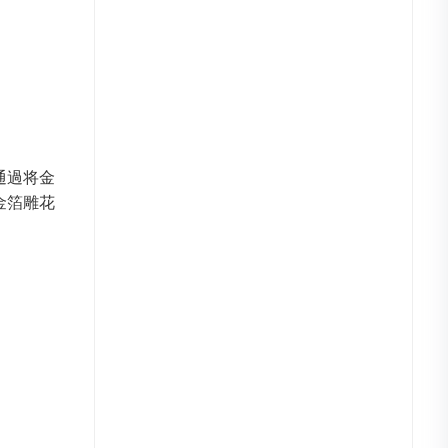
通過将金
金箔雕花