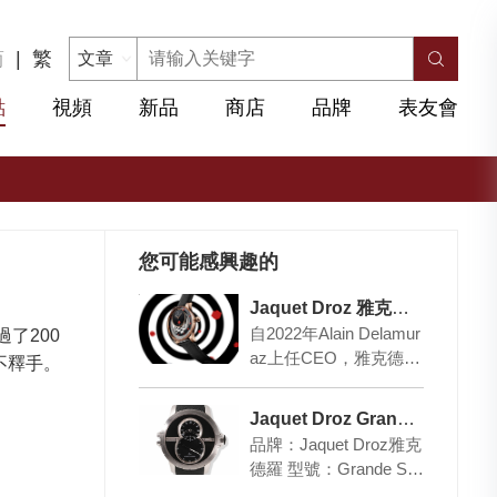
简
|
繁
點
視頻
新品
商店
品牌
表友會
您可能感興趣的
Jaquet Droz 雅克德羅 “La Ronde Des Baisers” 自動玩偶腕表
自2022年Alain Delamur
了200
az上任CEO，雅克德羅
不釋手。
便改變了經營方針，集
中為特定的收藏家量…
Jaquet Droz Grande Seconde SW
品牌：Jaquet Droz雅克
德羅 型號：Grande Se
conde SW 產品資料 表