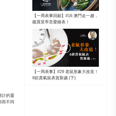
【一周表事回顧】#16 澳門走一趟，
鑑賞皇帝至愛鐘表！
【一周表事】#29 老鼠形象大改造！
8款貴氣鼠表賀新歲 (下)
時計的靈
和而不同