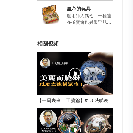
殼：45…
皇帝的玩具
魔術師人偶盒，一種連
在拍賣會也異常罕見的
古董，世上已知的魔術
師人偶盒僅有五個。它
的誕生源自制表大師
相關視頻
皮…
【一周表事 – 工藝篇】#13 琺瑯表