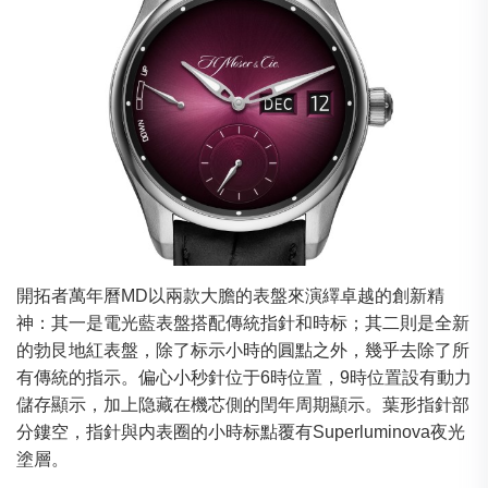
開拓者萬年曆MD以兩款大膽的表盤來演繹卓越的創新精
神：其一是電光藍表盤搭配傳統指針和時标；其二則是全新
的勃艮地紅表盤，除了标示小時的圓點之外，幾乎去除了所
有傳統的指示。偏心小秒針位于6時位置，9時位置設有動力
儲存顯示，加上隐藏在機芯側的閏年周期顯示。葉形指針部
分鏤空，指針與内表圈的小時标點覆有Superluminova夜光
塗層。