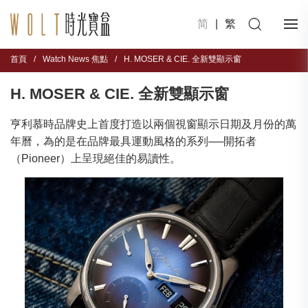
简
|
繁
首頁
/
Watch News 焦點
/
H. MOSER & CIE. 全新雙顯示窗
H. MOSER & CIE. 全新雙顯示窗
亨利慕時品牌史上首度打造以兩個視窗顯示日期及月份的萬
年曆，為的是在品牌最具運動風格的系列──開拓者
（Pioneer）上呈現絕佳的易讀性。