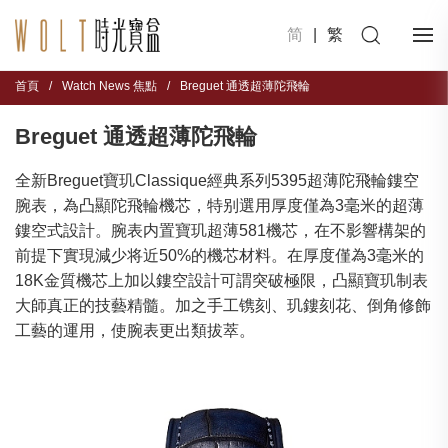
简
|
繁
首頁
/
Watch News 焦點
/
Breguet 通透超薄陀飛輪
Breguet 通透超薄陀飛輪
全新Breguet寶玑Classique經典系列5395超薄陀飛輪鏤空
腕表，為凸顯陀飛輪機芯，特别選用厚度僅為3毫米的超薄
鏤空式設計。腕表内置寶玑超薄581機芯，在不影響構架的
前提下實現減少将近50%的機芯材料。在厚度僅為3毫米的
18K金質機芯上加以鏤空設計可謂突破極限，凸顯寶玑制表
大師真正的技藝精髓。加之手工镌刻、玑鏤刻花、倒角修飾
工藝的運用，使腕表更出類拔萃。