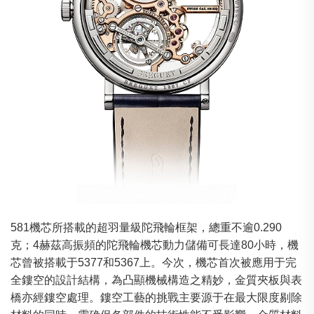
581機芯所搭載的超羽量級陀飛輪框架，總重不逾0.290
克；4赫茲高振頻的陀飛輪機芯動力儲備可長達80小時，機
芯曾被搭載于5377和5367上。今次，機芯首次被應用于完
全鏤空的設計結構，為凸顯機械構造之精妙，金質夾板與表
橋亦經鏤空處理。鏤空工藝的挑戰主要源于在最大限度剔除