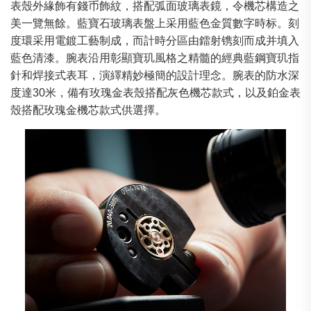
表殼外緣飾有錢币飾紋，搭配弧面玻璃表鏡，令機芯構造之
美一覽無餘。藍寶石玻璃表盤上采用藍色金質數字時标。刻
度環采用電鍍工藝制成，而計時分區由鐳射镌刻而成并填入
藍色清漆。腕表沿用彰顯寶玑風格之精髓的經典藍鋼寶玑指
針和焊接式表耳，演繹精妙極簡的設計理念。腕表的防水深
度達30米，備有玫瑰金表殼搭配灰色機芯款式，以及鉑金表
殼搭配玫瑰金機芯款式供選擇。