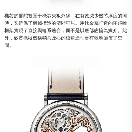
機芯的擺陀被置于機芯夾板外緣，在有效減少機芯厚度的同
時，又确保了機械構造的清晰可見。用鈦金屬打造的陀飛輪
框架實現了直接與輪系嚙合，而不是以底部齒輪為媒介。此
外，矽質擒縱機構獨具匠心的棱角造型更有效地節省了空
間。