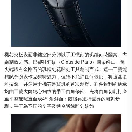
機芯夾板表面非鏤空部分飾以手工镌刻的玑鏤刻花圖案，盡
顯精致之感。巴黎鞋釘紋（Clous de Paris）圖案經由一種
尖端鑲有金剛石的玑鏤刻花雕刻工具創制而成，這一工藝能
夠賦予腕表作品獨特魅力，但絕不允許任何瑕疵。将這些復
雜技藝一并運用于機芯是寶玑的首次創舉。部件銳利的邊緣
均由工藝大師精心細致的手工倒角修飾，先将倒角切削打磨
至平整無暇直至成45°角斜面；随後再進行重要的雕刻步
驟，手工為不同的文字及鏤空邊緣雕刻紋飾。