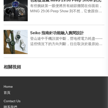
色彩捉迷藏 MING 29.06 Peep Show 的光學實驗
有些腕錶第一眼便將所有細節攤開在你面前，
MING 29.06 Peep Show 則不然，它會跟你
玩…
Seiko 指南針功能融入腕間設計
登山途中手機訊號中斷，營地裡電力耗盡——
這些情況下的方向判斷，往往取決於最原始的
工具。Seiko四款…
相關視頻
Home
首頁
Contact Us
聯系我們