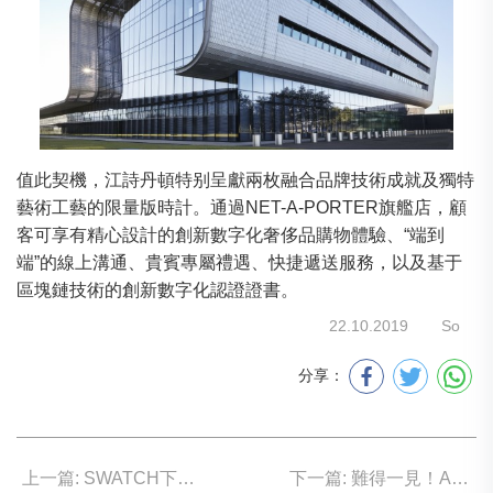
值此契機，江詩丹頓特别呈獻兩枚融合品牌技術成就及獨特
藝術工藝的限量版時計。通過NET-A-PORTER旗艦店，顧
客可享有精心設計的創新數字化奢侈品購物體驗、“端到
端”的線上溝通、貴賓專屬禮遇、快捷遞送服務，以及基于
區塊鏈技術的創新數字化認證證書。
22.10.2019
So
分享：
上一篇: SWATCH下一站羅浮宮
下一篇: 難得一見！ART DECO 珍罕座鐘