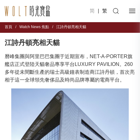
简
|
繁
首頁
/
Watch News 焦點
/
江詩丹頓亮相天貓
江詩丹頓亮相天貓
曆峰集團與阿里巴巴集團于近期宣布，NET-A-PORTER旗
艦店正式登陸天貓奢品專享平台LUXURY PAVILION。260
多年從未間斷生產的瑞士高級鐘表制造商江詩丹頓，首次亮
相于這一全球領先奢侈品及時尚品牌專屬的電商平台。