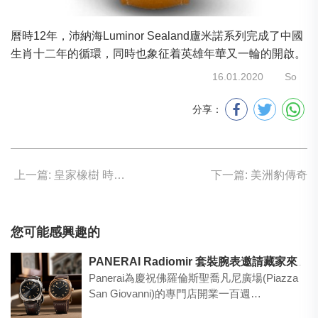
曆時12年，沛納海Luminor Sealand廬米諾系列完成了中國
生肖十二年的循環，同時也象征着英雄年華又一輪的開啟。
16.01.2020
So
分享：
上一篇: 皇家橡樹 時勢造英才
下一篇: 美洲豹傳奇
您可能感興趣的
PANERAI Radiomir 套裝腕表邀請藏家來一次沉浸式意大利體驗之旅！
Panerai為慶祝佛羅倫斯聖喬凡尼廣場(Piazza
San Giovanni)的專門店開業一百週…