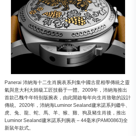
Panerai 沛納海十二生肖腕表系列集中國古星相學傳統之靈
氣與意大利大師級工匠技藝于一體。2009年，沛納海推出
首款己醜牛年特别版腕表，由此開啟每年向生肖致敬的設計
傳統。2020年，沛納海Luminor Sealand廬米諾系列繼牛、
虎、兔、龍、蛇、馬、羊、猴、雞、狗及豬生肖後，推出
Luminor Sealand廬米諾系列腕表 – 44毫米(PAM00863)全
新鼠年款式。