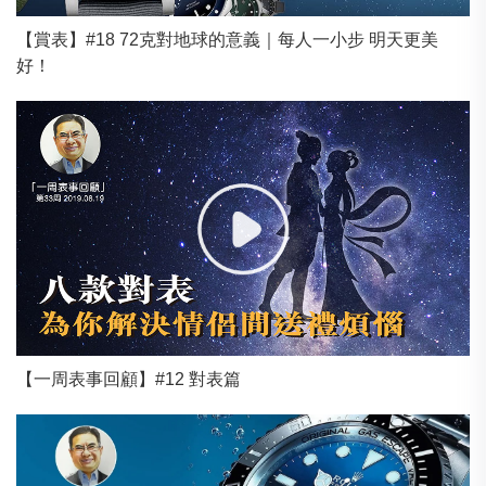
【賞表】#18 72克對地球的意義｜每人一小步 明天更美
好！
【一周表事回顧】#12 對表篇