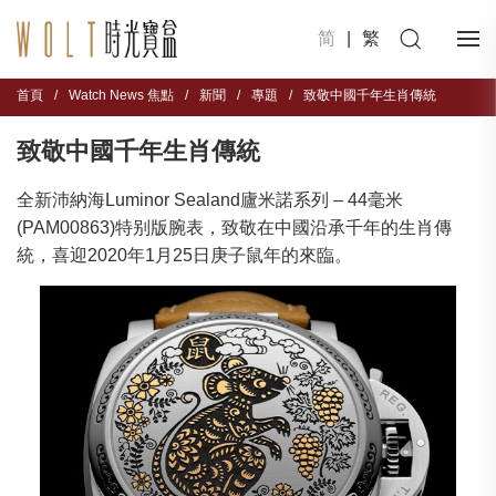
简
|
繁
首頁
/
Watch News 焦點
/
新聞
/
專題
/
致敬中國千年生肖傳統
致敬中國千年生肖傳統
全新沛納海Luminor Sealand廬米諾系列 – 44毫米
(PAM00863)特别版腕表，致敬在中國沿承千年的生肖傳
統，喜迎2020年1月25日庚子鼠年的來臨。