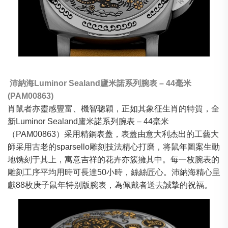
沛納海Luminor Sealand廬米諾系列腕表 – 44毫米
(PAM00863)
肖鼠者亦靈感豐富、機智聰穎，正如其象征生肖的特質，全
新Luminor Sealand廬米諾系列腕表 – 44毫米
（PAM00863）采用精鋼表蓋，表蓋由意大利杰出的工藝大
師采用古老的sparsello雕刻技法精心打磨，将鼠年圖案生動
地镌刻于其上，寓意吉祥的花卉亦簇擁其中。每一枚腕表的
雕刻工序平均用時可長達50小時，絲絲匠心。沛納海精心呈
獻88枚庚子鼠年特别版腕表，為佩戴者送去誠摯的祝福。