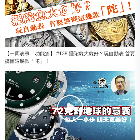
【一周表事 – 功能篇】 #138 擺陀愈大愈好？玩自動表 首要
搞懂這幾款「陀」！