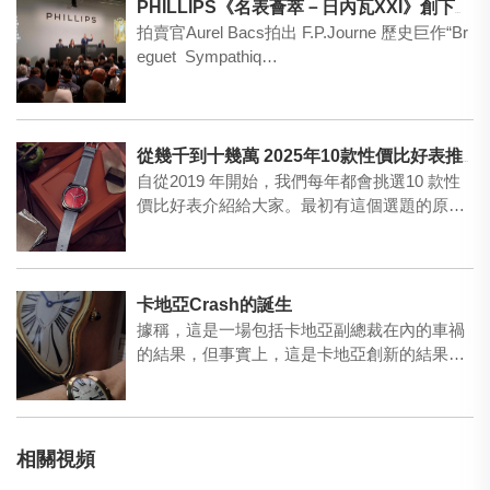
PHILLIPS《名表薈萃－日內瓦XXI》創下非凡佳績，總成交額逾4,300萬瑞郎
拍賣官Aurel Bacs拍出 F.P.Journe 歷史巨作“Br
eguet Sympathiq…
從幾千到十幾萬 2025年10款性價比好表推薦
自從2019 年開始，我們每年都會挑選10 款性
價比好表介紹給大家。最初有這個選題的原
因，是當年受歡…
卡地亞Crash的誕生
據稱，這是一場包括卡地亞副總裁在內的車禍
的結果，但事實上，這是卡地亞創新的結果，
客戶希望創造出一款獨…
相關視頻