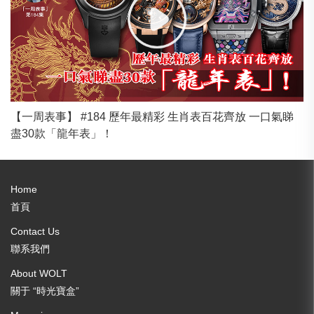
【一周表事】 #184 歷年最精彩 生肖表百花齊放 一口氣睇
盡30款「龍年表」！
Home
首頁
Contact Us
聯系我們
About WOLT
關于 “時光寶盒”