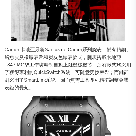
Cartier 卡地亞最新Santos de Cartier系列腕表，備有精鋼、
鳄魚皮及橡膠表帶和炭灰色錶表款式，腕表搭載卡地亞
1847 MC型工作坊精制自動上鏈機械機芯。所有款式均采用
了獲得專利的QuickSwitch系統，可随意更換表帶；而鏈節
則采用了SmartLink系統，因而無需工具即可精準調整金屬
表鏈的長短。