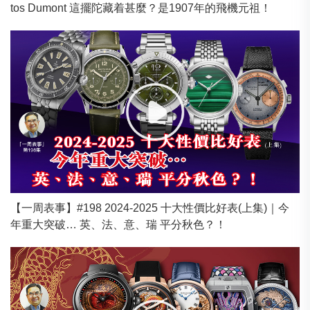
tos Dumont 這擺陀藏着甚麼？是1907年的飛機元祖！
【一周表事】#198 2024-2025 十大性價比好表(上集)｜今
年重大突破… 英、法、意、瑞 平分秋色？！