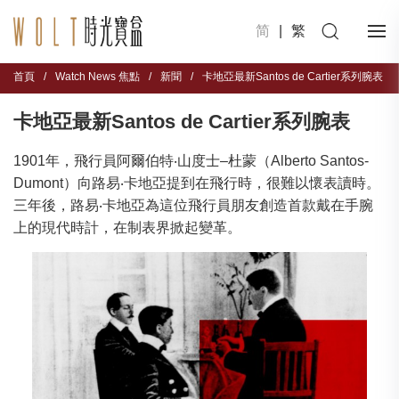
简
|
繁
首頁
/
Watch News 焦點
/
新聞
/
卡地亞最新Santos de Cartier系列腕表
卡地亞最新Santos de Cartier系列腕表
1901年，飛行員阿爾伯特‧山度士–杜蒙（Alberto Santos-
Dumont）向路易‧卡地亞提到在飛行時，很難以懷表讀時。
三年後，路易‧卡地亞為這位飛行員朋友創造首款戴在手腕
上的現代時計，在制表界掀起變革。