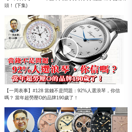
頭！ (下集)
【一周表事】#128 當錢不是問題：92%人選浪琴，你信
嗎？ 當年超勞壓O的品牌190歲了！