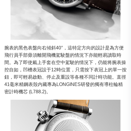
腕表的黑色表盤向右傾斜40°，這特定方向的設計是為方便
飛行員手部毋須離開飛機駕駛盤的情況下亦能輕易讀取時
間。為了即使戴上手套在空中駕駛的情況下，仍能将腕表操
控自如，凹槽表冠設于12時位置，只需按下表冠上的單一按
鈕，即可輕易啟動、停止及重設等各種不同計時功能。直徑
41毫米精鋼表殼内藏專為LONGINES研發的獨有導柱輪精
密計時機芯 (L788.2)。