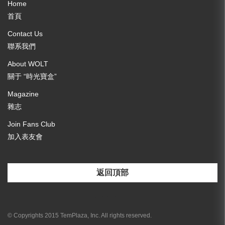
Home
首頁
Contact Us
聯系我們
About WOLT
關于 “時光寶盒”
Magazine
雜志
Join Fans Club
加入表友會
返回頂部
[email-subscribers-form id="3"]
© Copyrights 2015 TemPlaza, Inc. All rights reserved.