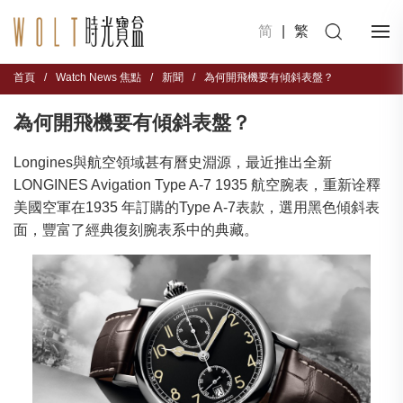
简
|
繁
首頁
/
Watch News 焦點
/
新聞
/
為何開飛機要有傾斜表盤？
為何開飛機要有傾斜表盤？
Longines與航空領域甚有曆史淵源，最近推出全新
LONGINES Avigation Type A-7 1935 航空腕表，重新诠釋
美國空軍在1935 年訂購的Type A-7表款，選用黑色傾斜表
面，豐富了經典復刻腕表系中的典藏。