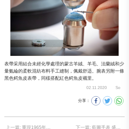
表帶采用結合未經化學處理的蒙古羊絨、羊毛、法蘭絨和少
量氨綸的柔軟混紡布料手工縫制，佩戴舒适。腕表另附一條
黑色鳄魚皮表帶，同樣搭配紅色鳄魚皮襯里。
02.11.2020
So
分享：
上一篇: 重現1965年經典DATO 12
下一篇: 藍圖手表 盛載夢與想