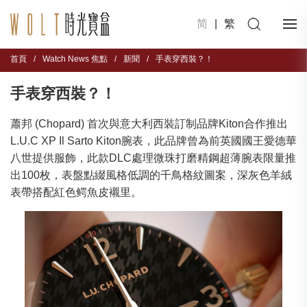
简
|
繁
首頁
/
Watch News 焦點
/
新聞
/
手表穿西裝？！
手表穿西裝？！
蕭邦 (Chopard) 首次與意大利西裝訂制品牌Kiton合作推出
L.U.C XP Il Sarto Kiton腕表，此品牌曾為前英國國王愛德華
八世提供服飾，此款DLC處理微珠打磨精鋼超薄腕表限量推
出100枚，表盤點綴風格低調的千鳥格紋圖案，深灰色羊絨
表帶搭配紅色鳄魚皮襯里。