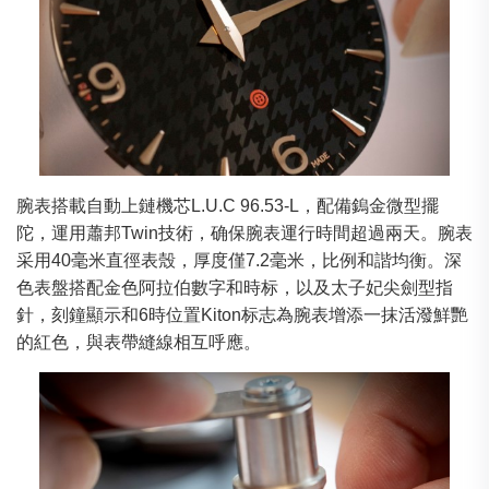
腕表搭載自動上鏈機芯L.U.C 96.53-L，配備鎢金微型擺
陀，運用蕭邦Twin技術，确保腕表運行時間超過兩天。腕表
采用40毫米直徑表殼，厚度僅7.2毫米，比例和諧均衡。深
色表盤搭配金色阿拉伯數字和時标，以及太子妃尖劍型指
針，刻鐘顯示和6時位置Kiton标志為腕表增添一抹活潑鮮艷
的紅色，與表帶縫線相互呼應。