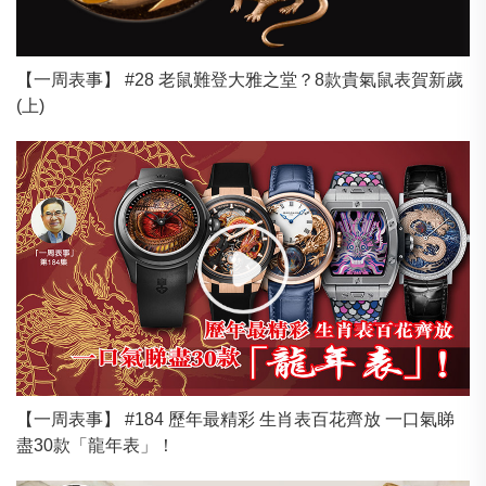
【一周表事】 #28 老鼠難登大雅之堂？8款貴氣鼠表賀新歲
(上)
【一周表事】 #184 歷年最精彩 生肖表百花齊放 一口氣睇
盡30款「龍年表」！