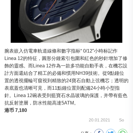
腕表嵌入仿電車軌道線條和數字指标“ 0/12”小時标記作
Linea 12的特征，圓形分鐘索引包圍和紅色的秒針增加了修
飾的靈感。而Linea 12作為一款多功能自動手表，在機芯設
計方面還結合了精工的必備和慣用NH39技術。從9點鐘位
置的透視擺輪可窺視到精致的24寶石自動上弦機芯；透明的
表底蓋也清晰可見，而11點鐘位置則配備24小時小型指
針。Linea 12碗表受到藍寶石水晶玻璃的保護，并帶有藍色
抗反射塗層，防水性能高達5ATM。
港币 7,180
20.01.2021
So