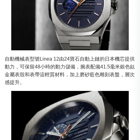
自動機械表型號Linea 12由24寶石自動上鏈的日本機芯提供
動力，可保留48小時的動力儲備，腕表配備41.5毫米銀色鈦
金屬表殼和表帶這輕質材料，加上磨砂藍色雕刻表盤，層次
感提升。