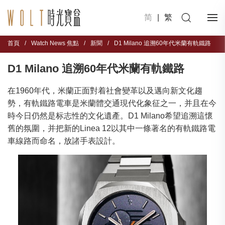
简
|
繁
首頁
/
Watch News 焦點
/
新聞
/
D1 Milano 追溯60年代米蘭有軌鐵路
D1 Milano 追溯60年代米蘭有軌鐵路
在1960年代，米蘭正面對着社會變革以及邁向新文化趨
勢，有軌鐵路電車是米蘭體交通現代化象征之一，并且在今
時今日仍然是标志性的文化遺產。D1 Milano希望追溯這懷
舊的氛圍，并把新的Linea 12以其中一條著名的有軌鐵路電
車線路而命名，放諸手表設計。