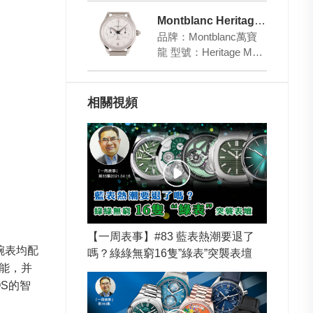
殼：…
Montblanc Heritage Monopusher Chronograph
品牌：Montblanc萬寶
龍 型號：Heritage Mon
opusher Chronograph…
相關視頻
【一周表事】#83 藍表熱潮要退了
腕表均配
嗎？綠綠無窮16隻”綠表”突襲表壇
功能，并
OS的智