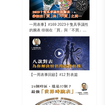
一周表事】#169 2023十隻具爭議性
的腕表 徘徊在「買」與「不買」之
間… (上集)
【一周表事回顧】#12 對表篇