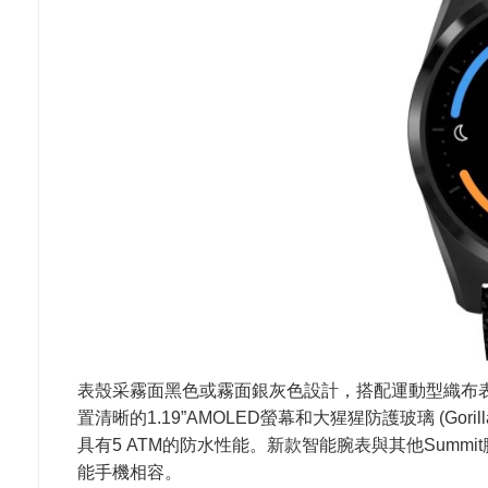
表殼采霧面黑色或霧面銀灰色設計，搭配運動型織布
置清晰的1.19”AMOLED螢幕和大猩猩防護玻璃 (Gori
具有5 ATM的防水性能。新款智能腕表與其他Summit腕表一
能手機相容。