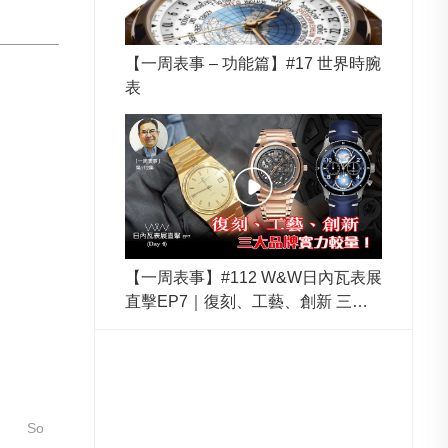
【一周表事 – 功能篇】#17 世界時腕
表
【一周表事】#112 W&W日內瓦表展
直擊EP7｜復刻、工藝、創新 三大
品牌實力較量！
So