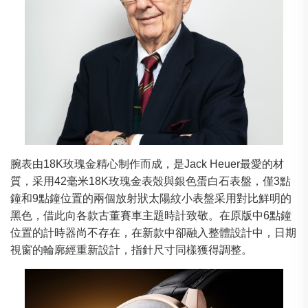
腕表由18K玫瑰金精心制作而成，是Jack Heuer最愛的材
質，采用42毫米18K玫瑰金表殼與銀色蛋白石表盤，僅3點
鐘和9點鐘位置的兩個放射狀太陽紋小表盤采用對比鮮明的
黑色，借此向各款古董賽車主題時計致敬。在原版中6點鐘
位置的計時器尚不存在，在新款中卻融入整體設計中，日期
視窗的輪廓經重新設計，指針尺寸同樣獲得調整。