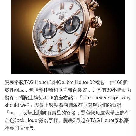
腕表搭載TAG Heuer自制Calibre Heuer 02機芯，由168個
零件組成，包括導柱輪和垂直離合裝置，并具有80小時動力
儲存，擺陀上镌刻Jack的座右銘：「Time never stops, why
should we?」表盤上裝點着兩個象征無限與永恒的符號
「∞」，表帶上則飾有壽星的簽名，黑色鳄魚皮表帶上飾有
金色Jack Heuer簽名字樣。腕表3月起在TAG Heuer泰格豪
雅專門店發售。