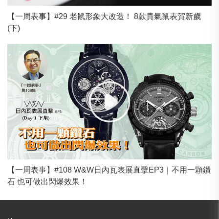
【一周表事】#29 老鼠形象大改造！ 8款貴氣鼠表賀新歲
(下)
【一周表事】#108 W&W日內瓦表展直擊EP3｜不用一顆鑽
石 也可做出閃爆效果！