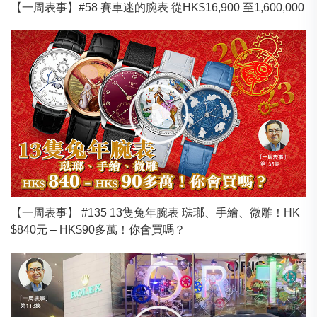
【一周表事】#58 賽車迷的腕表 從HK$16,900 至1,600,000
【一周表事】 #135 13隻兔年腕表 琺瑯、手繪、微雕！HK
$840元 – HK$90多萬！你會買嗎？