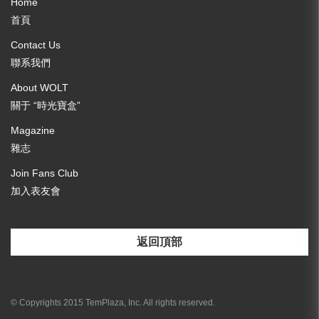
Home
首頁
Contact Us
聯系我們
About WOLT
關于 “時光寶盒”
Magazine
雜志
Join Fans Club
加入表友會
返回頂部
[email-subscribers-form id="3"]
© Copyrights 2015 TemPlaza, Inc. All rights reserved.