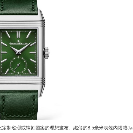
制琺瑯或镌刻圖案的理想畫布。纖薄的8.5毫米表殼内搭載Jaeg