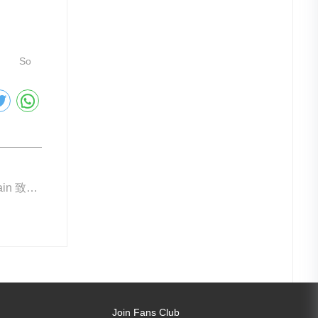
So
下一篇: Blancpain 致敬「無輻射」Fifty Fathoms
Join Fans Club