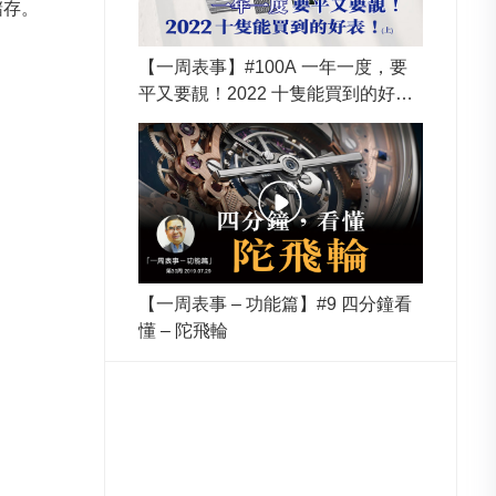
儲存。
【一周表事】#100A 一年一度，要
平又要靚！2022 十隻能買到的好
表！(上)
【一周表事 – 功能篇】#9 四分鐘看
懂 – 陀飛輪