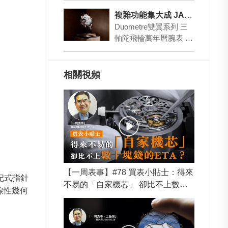
肖外，也有不少人是因
複雜功能集大成 JAEGER-LECOULTRE 積家
為喜歡這些動物而購
Duometre雙翼系列 三
買…
軸陀飛輪萬年曆腕表
前頁介紹的愛馬仕和這
裡的積家今年不約而…
相關視頻
【一周表事】#78 買表小貼士：得來
子妃式指針
不易的「自家機芯」 卻比不上數十
線性幾何
塊錢的ETA？