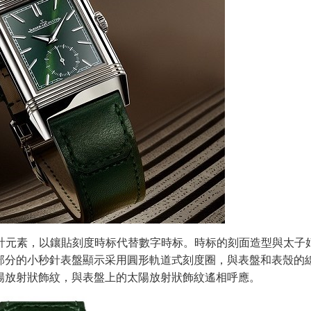
有标志性設計元素，以鑲貼刻度時标代替數字時标。時标的刻面造型與太
部分的小秒針表盤顯示采用圓形軌道式刻度圈，與表盤和表殼的
陽放射狀飾紋，與表盤上的太陽放射狀飾紋遙相呼應。