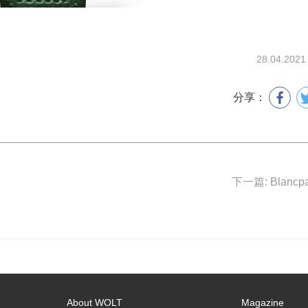
28.04.2021
分享：
About WOLT
Magazine