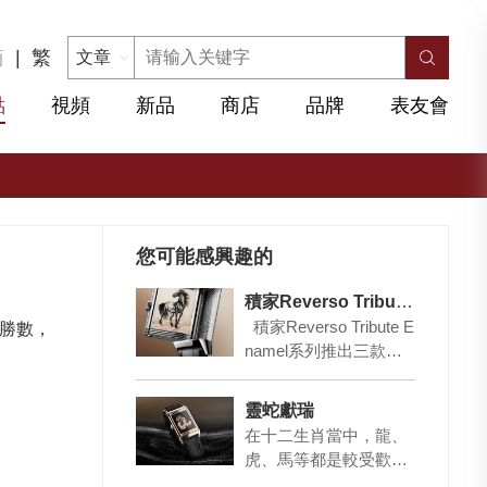
简
|
繁
點
視頻
新品
商店
品牌
表友會
您可能感興趣的
積家Reverso Tribute系列琺瑯腕表「徐悲鴻」限量版
積家Reverso Tribute E
不勝數，
namel系列推出三款全
新琺瑯腕表，致敬中國
藝術…
靈蛇獻瑞
在十二生肖當中，龍、
虎、馬等都是較受歡迎
的，除了本身屬這些生