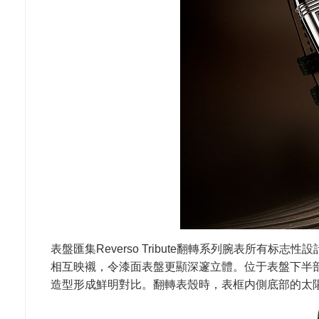
表盤匯集Reverso Tribute翻轉系列腕表所
相互映襯，令漆面表盤更顯深邃立體。位于表盤下半
造型形成鮮明對比。翻轉表殼時，表框内側底部的太