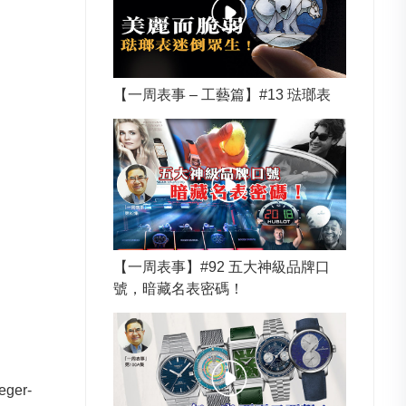
【一周表事 – 工藝篇】#13 琺瑯表
【一周表事】#92 五大神級品牌口
號，暗藏名表密碼！
er-