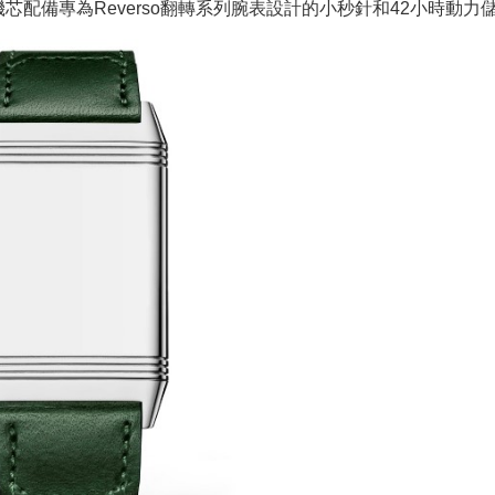
造型機芯配備專為Reverso翻轉系列腕表設計的小秒針和42小時動力