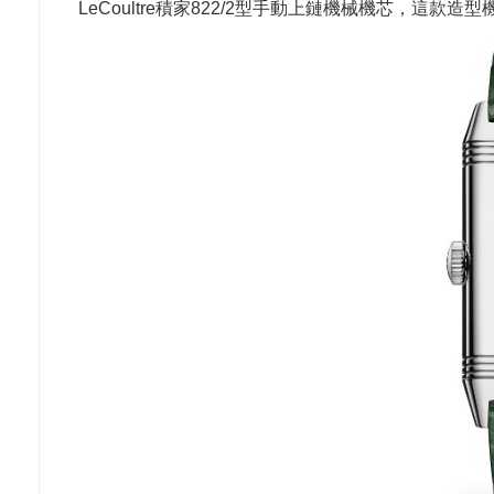
LeCoultre積家822/2型手動上鏈機械機芯，這款