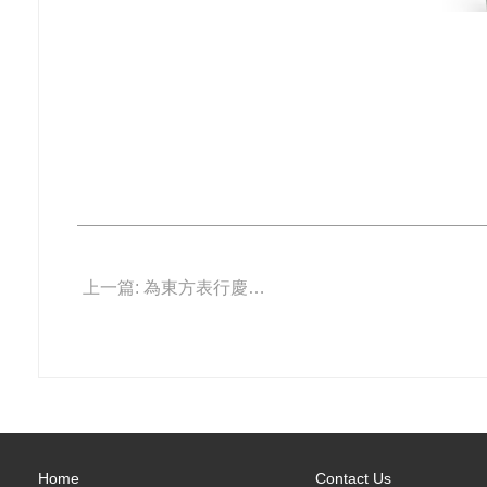
上一篇: 為東方表行慶生 Grand Seiko推獨家限量版
Home
Contact Us