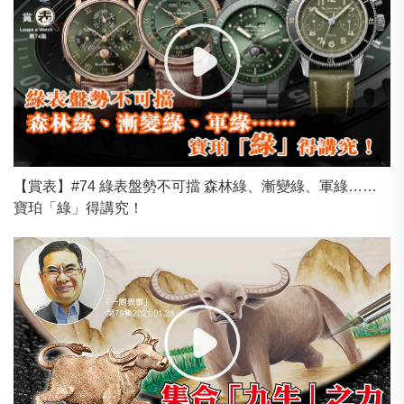
【賞表】#74 綠表盤勢不可擋 森林綠、漸變綠、軍綠……
寶珀「綠」得講究！