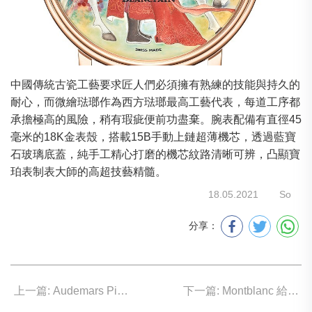
中國傳統古瓷工藝要求匠人們必須擁有熟練的技能與持久的
耐心，而微繪琺瑯作為西方琺瑯最高工藝代表，每道工序都
承擔極高的風險，稍有瑕疵便前功盡棄。腕表配備有直徑45
毫米的18K金表殼，搭載15B手動上鏈超薄機芯，透過藍寶
石玻璃底蓋，純手工精心打磨的機芯紋路清晰可辨，凸顯寶
珀表制表大師的高超技藝精髓。
18.05.2021
So
分享：
上一篇: Audemars Piguet 加入「綠色」團隊
下一篇: Montblanc 給女士的復雜腕表