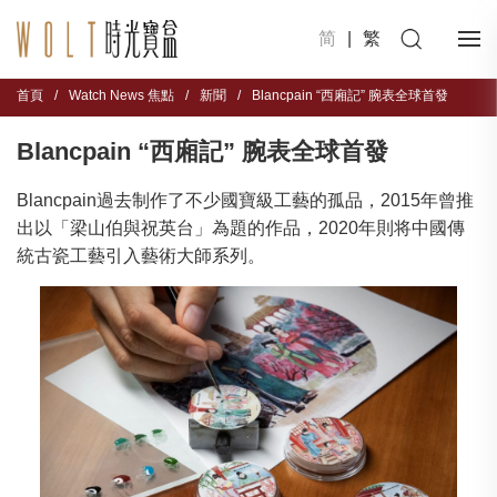
简
|
繁
首頁
/
Watch News 焦點
/
新聞
/
Blancpain “西廂記” 腕表全球首發
Blancpain “西廂記” 腕表全球首發
Blancpain過去制作了不少國寶級工藝的孤品，2015年曾推
出以「梁山伯與祝英台」為題的作品，2020年則将中國傳
統古瓷工藝引入藝術大師系列。