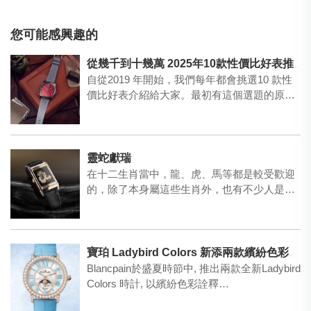
您可能感興趣的
從幾千到十幾萬 2025年10款性價比好表推薦
自從2019 年開始，我們每年都會挑選10 款性
價比好表介紹給大家。最初有這個選題的原
因，是當年受歡…
靈蛇獻瑞
在十二生肖當中，龍、虎、馬等都是較受歡迎
的，除了本身屬這些生肖外，也有不少人是因
為喜歡這些動物而購買…
寶珀 Ladybird Colors 新添兩款繽紛色彩時計
Blancpain於盛夏時節中, 推出兩款全新Ladybird
Colors 時計, 以繽紛色彩詮釋…