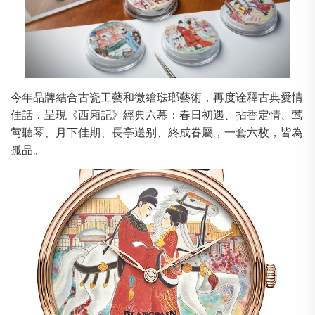
今年品牌結合古瓷工藝和微繪琺瑯藝術，再度诠釋古典愛情
佳話，呈現《西廂記》經典六幕：春日初遇、拈香定情、莺
莺聽琴、月下佳期、長亭送别、終成眷屬，一套六枚，皆為
孤品。