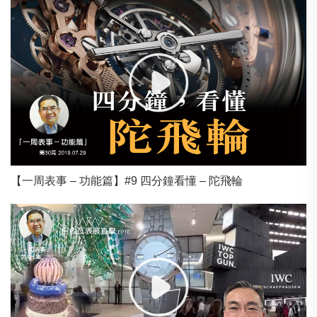
【一周表事 – 功能篇】#9 四分鐘看懂 – 陀飛輪