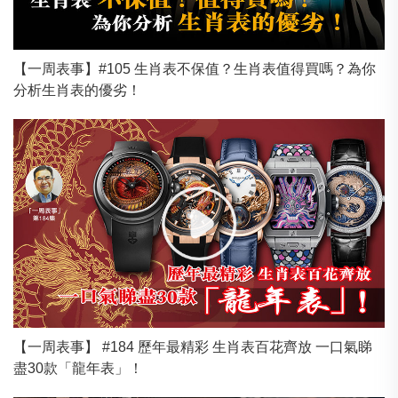
【一周表事】#105 生肖表不保值？生肖表值得買嗎？為你
分析生肖表的優劣！
【一周表事】 #184 歷年最精彩 生肖表百花齊放 一口氣睇
盡30款「龍年表」！