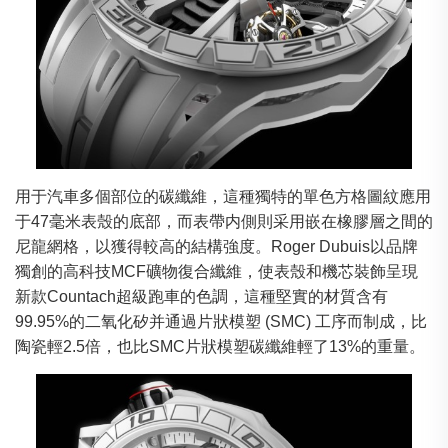
用于汽車多個部位的碳纖維，這種獨特的單色方格圖紋應用
于47毫米表殼的底部，而表帶内側則采用嵌在橡膠層之間的
尼龍網格，以獲得較高的結構強度。Roger Dubuis以品牌
獨創的高科技MCF礦物復合纖維，使表殼和機芯裝飾呈現
新款Countach超級跑車的色調，這種堅實的材質含有
99.95%的二氧化矽并通過片狀模塑 (SMC) 工序而制成，比
陶瓷輕2.5倍，也比SMC片狀模塑碳纖維輕了13%的重量。