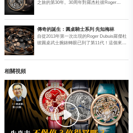
之旅的第30年。30周年對羅杰杜彼Roger…
傳奇的誕生：圓桌騎士系列 先知梅林
自從2013年第一次出現的Roger Dubuis羅傑杜
彼圓桌武士腕錶轉眼已到了第11代！這個來自
中…
相關視頻