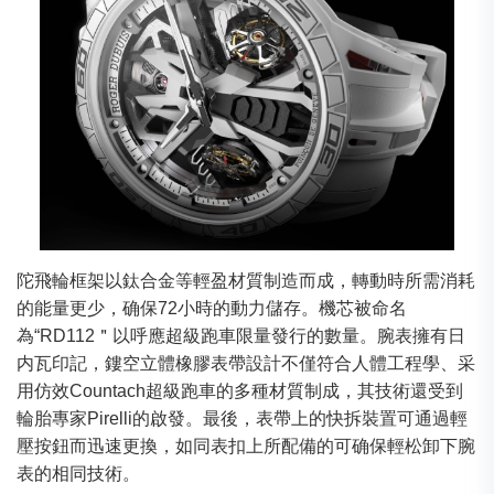
陀飛輪框架以鈦合金等輕盈材質制造而成，轉動時所需消耗
的能量更少，确保72小時的動力儲存。機芯被命名
為“RD112＂以呼應超級跑車限量發行的數量。腕表擁有日
内瓦印記，鏤空立體橡膠表帶設計不僅符合人體工程學、采
用仿效Countach超級跑車的多種材質制成，其技術還受到
輪胎專家Pirelli的啟發。最後，表帶上的快拆裝置可通過輕
壓按鈕而迅速更換，如同表扣上所配備的可确保輕松卸下腕
表的相同技術。