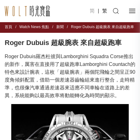
简
|
繁
首頁
/
Watch News 焦點
/
新聞
/
Roger Dubuis 超級腕表 來自超級跑車
Roger Dubuis 超級腕表 來自超級跑車
Roger Dubuis羅杰杜彼與Lamborghini Squadra Corse推出
的新作，厲害在直接用了超級跑車Lamborghini Countach的
特色來設計腕表，這枚「超級腕表」兩個陀飛輪之間呈正90
度角傾斜配置，借助一個差速器齒輪組來進行整合，走時精
準，也很像汽車通過差速器來适應不同車輪在道路上的差
異，系統能夠以最高效率将動能轉化為時間的顯示。