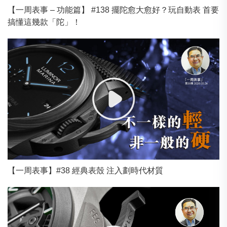
【一周表事 – 功能篇】 #138 擺陀愈大愈好？玩自動表 首要
搞懂這幾款「陀」！
【一周表事】#38 經典表殼 注入劃時代材質