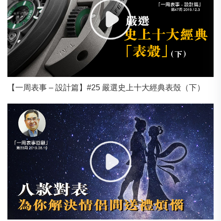
【一周表事 – 設計篇】#25 嚴選史上十大經典表殼（下）