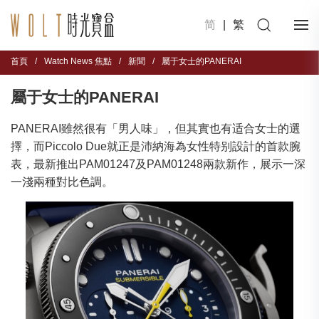
简
|
繁
首頁
/
Watch News 焦點
/
新聞
/
屬于女士的PANERAI
屬于女士的PANERAI
PANERAI雖然很有「男人味」，但其實也有适合女士的選
擇，而Piccolo Due就正是沛納海為女性特别設計的首款腕
表，最新推出PAM01247及PAM01248兩款新作，展示一深
一淺兩種對比色調。