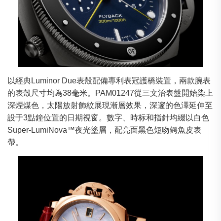
以經典Luminor Due表殼配備專利表冠護橋裝置，兩款腕表
的表殼尺寸均為38毫米。PAM01247從三文治表盤開始染上
深煙煤色，太陽放射飾紋展現漸層效果，深邃的色澤延伸至
設于3點鐘位置的日期視窗。數字、時标和指針均綴以白色
Super-LumiNova™夜光塗層，配亮面黑色短吻鳄魚皮表
帶。