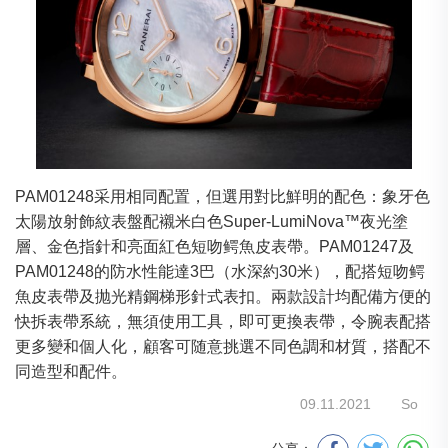
PAM01248采用相同配置，但選用對比鮮明的配色：象牙色
太陽放射飾紋表盤配襯米白色Super-LumiNova™夜光塗
層、金色指針和亮面紅色短吻鳄魚皮表帶。PAM01247及
PAM01248的防水性能達3巴（水深約30米），配搭短吻鳄
魚皮表帶及抛光精鋼梯形針式表扣。兩款設計均配備方便的
快拆表帶系統，無須使用工具，即可更換表帶，令腕表配搭
更多變和個人化，顧客可随意挑選不同色調和材質，搭配不
同造型和配件。
09.11.2021
So