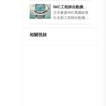
& Son Lu…
IWC工程師自動腕錶35「Pool」色登場
沙夫豪森IWC萬國錶推
出全新工程師自動腕錶
35（型號IW324902），
以極具視覺衝擊力的
「Pool…
相關視頻