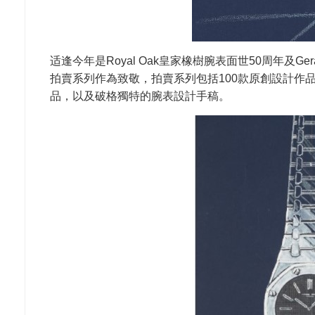
适逢今年是Royal Oak皇家橡樹腕表面世50周年及Gerald Ge
拍賣系列作為致敬，拍賣系列包括100款原創設計作品，
品，以及破格獨特的腕表設計手稿。