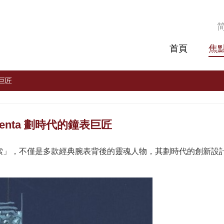
首頁
焦
表巨匠
 Genta 劃時代的鐘表巨匠
的畢加索」，不僅是多款經典腕表背後的靈魂人物，其劃時代的創新設