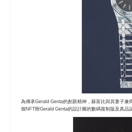
為傳承Gerald Genta的創新精神，蘇富比與其妻子兼
個NFT附Gerald Genta的設計圖的數碼復制版及