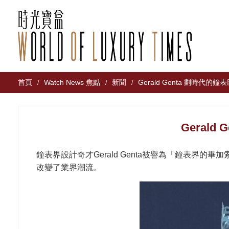
首頁
Watch News 焦點
新聞
Gerald Genta 劃時代的鐘
/
/
/
Gerald
鐘表界設計奇才Gerald Genta被譽為「鐘表界
改變了業界潮流。