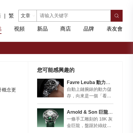
简
|
繁
點
視頻
新品
商店
品牌
表友會
您可能感興趣的
Favre Leuba 動力儲存不再隱藏
自動上鏈腕錶的動力儲
計概念更
存，向來是一個「看不
見」的規格。佩戴者只
知道它會運行，卻往往
Arnold & Son 巨龍盤踞 重塑月相傳說
在停錶之後才發現忘
一條手工雕刻的 18K 灰
記…
金巨龍，盤踞於綠紋石
錶盤之上。這是 Arnold