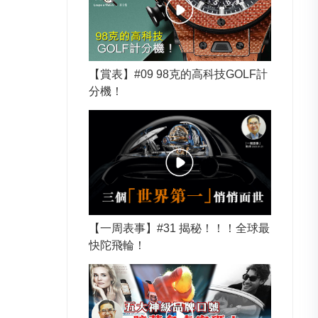
【賞表】#09 98克的高科技GOLF計
分機！
【一周表事】#31 揭秘！！！全球最
快陀飛輪！