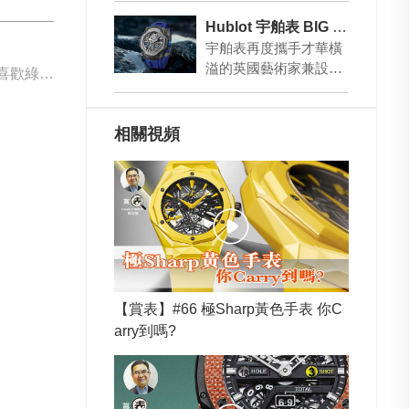
市場老總，我常有機會
Hublot 宇舶表 BIG BANG SR_A by Samuel Ross 陀飛輪碳纖維腕表
參…
宇舶表再度攜手才華橫
溢的英國藝術家兼設計
果喜歡綠…
師Samuel Ross，推出
這限量59枚的新作。新
表在保留…
相關視頻
【賞表】#66 極Sharp黃色手表 你C
arry到嗎?