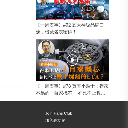
【一周表事】#92 五大神級品牌口
號，暗藏名表密碼！
【一周表事】#78 買表小貼士：得來
不易的「自家機芯」 卻比不上數十
塊錢的ETA？
Join Fans Club
加入表友會