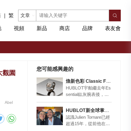
简
|
繁
點
視頻
新品
商店
品牌
表友會
您可能感興趣的
大觀園
煥新色彩 Classic Fusion Essential Taupe
HUBLOT宇舶繼去年Es
sential鈦灰腕表後，如
今推出第四篇章：全新
Abel
Classic Fusio…
HUBLOT新全球掌陀人是個老「香港」！
認識Julien Tornare已經
超過15年，從前他在上
海，做江詩丹頓大中華