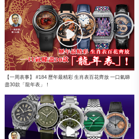
【一周表事】 #184 歷年最精彩 生肖表百花齊放 一口氣睇
盡30款「龍年表」！