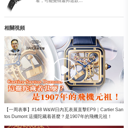
看，可能覺得蕭邦這款…
相關視頻
【一周表事】#148 W&W日內瓦表展直擊EP9｜Cartier San
tos Dumont 這擺陀藏着甚麼？是1907年的飛機元祖！