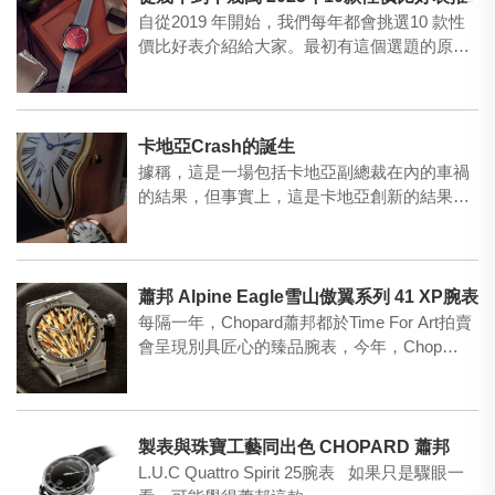
從幾千到十幾萬 2025年10款性價比好表推薦
自從2019 年開始，我們每年都會挑選10 款性
價比好表介紹給大家。最初有這個選題的原
因，是當年受歡…
卡地亞Crash的誕生
據稱，這是一場包括卡地亞副總裁在內的車禍
的結果，但事實上，這是卡地亞創新的結果，
客戶希望創造出一款獨…
蕭邦 Alpine Eagle雪山傲翼系列 41 XP腕表
每隔一年，Chopard蕭邦都於Time For Art拍賣
會呈現別具匠心的臻品腕表，今年，Chop…
製表與珠寶工藝同出色 CHOPARD 蕭邦
L.U.C Quattro Spirit 25腕表 如果只是驟眼一