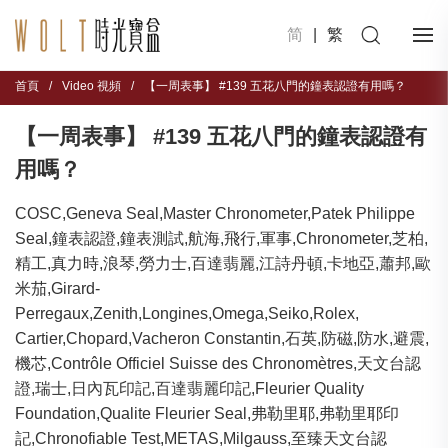
简
|
繁
首頁
/
Video 視頻
/
【一周表事】 #139 五花八門的鐘表認證有用嗎？
【一周表事】 #139 五花八門的鐘表認證有
用嗎？
COSC,Geneva Seal,Master Chronometer,Patek Philippe
Seal,鐘表認證,鐘表測試,航海,飛行,軍事,Chronometer,芝柏,
精工,真力時,浪琴,勞力士,百達翡麗,江詩丹頓,卡地亞,蕭邦,歐
米茄,Girard-
Perregaux,Zenith,Longines,Omega,Seiko,Rolex,
Cartier,Chopard,Vacheron Constantin,石英,防磁,防水,避震,
機芯,Contrôle Officiel Suisse des Chronomètres,天文台認
證,瑞士,日內瓦印記,百達翡麗印記,Fleurier Quality
Foundation,Qualite Fleurier Seal,弗勒里耶,弗勒里耶印
記,Chronofiable Test,METAS,Milgauss,至臻天文台認