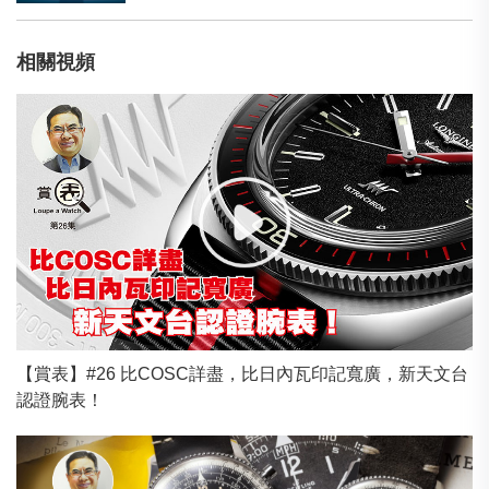
相關視頻
【賞表】#26 比COSC詳盡，比日內瓦印記寬廣，新天文台
認證腕表！