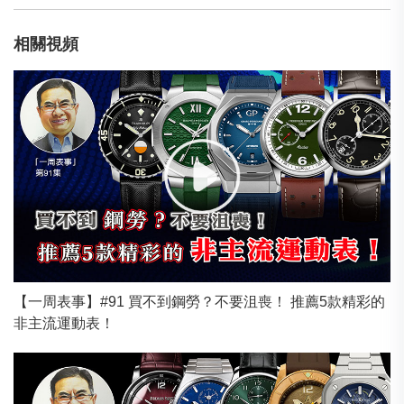
相關視頻
【一周表事】#91 買不到鋼勞？不要沮喪！ 推薦5款精彩的
非主流運動表！