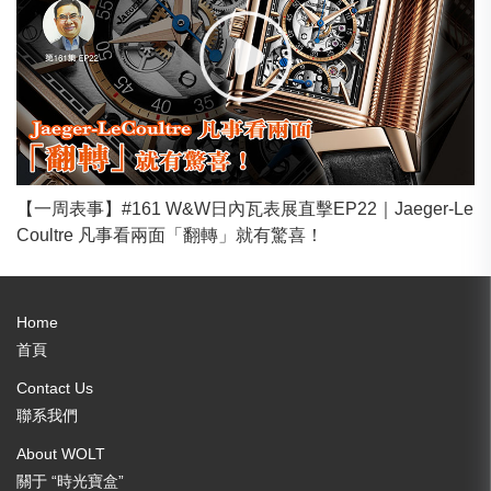
【一周表事】#161 W&W日內瓦表展直擊EP22｜Jaeger-Le
Coultre 凡事看兩面「翻轉」就有驚喜！
Home
首頁
Contact Us
聯系我們
About WOLT
關于 “時光寶盒”