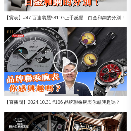
【賞表】#47 百達翡麗5811G上手感覺…白金和鋼的分別！
【直播間】2024.10.31 #106 品牌聯乘腕表你感興趣嗎？