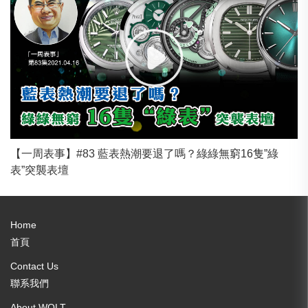
【一周表事】#83 藍表熱潮要退了嗎？綠綠無窮16隻”綠
表”突襲表壇
Home
首頁
Contact Us
聯系我們
About WOLT