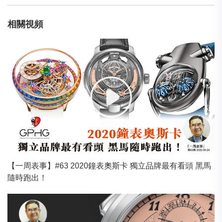
相關視頻
【一周表事】#63 2020鐘表奧斯卡 獨立品牌最有看頭 黑馬
隨時跑出！