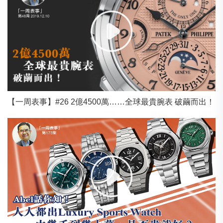
【一周表事】#26 2億4500萬……全球最貴腕表 破繭而出！