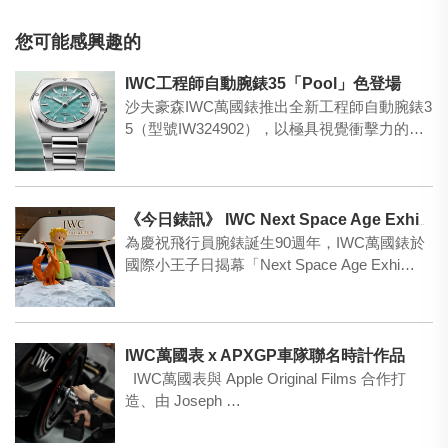
您可能感興趣的
IWC工程師自動腕錶35「Pool」色登場
沙夫豪森IWC萬國錶推出全新工程師自動腕錶3
5（型號IW324902），以極具視覺衝擊力的
「Pool…
《今日錶訊》 IWC Next Space Age Exhibition
為慶祝飛行員腕錶誕生90週年，IWC萬國錶於
國際小王子日揭幕「Next Space Age Exhi…
IWC萬國表 x APXGP車隊聯名時計作品
IWC萬國表與 Apple Original Films 合作打
造、由 Joseph …