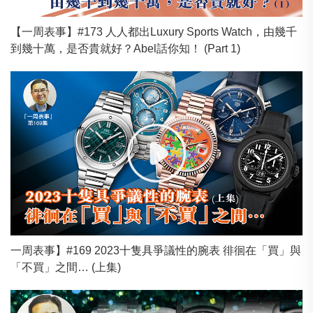
【一周表事】#173 人人都出Luxury Sports Watch，由幾千
到幾十萬，是否貴就好？Abel話你知！ (Part 1)
一周表事】#169 2023十隻具爭議性的腕表 徘徊在「買」與
「不買」之間… (上集)